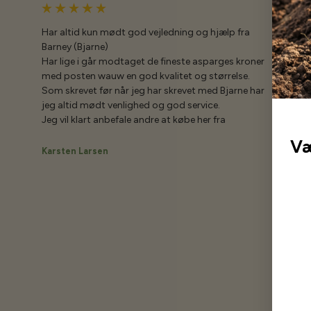
Har altid kun mødt god vejledning og hjælp fra
Barney (Bjarne)
Har lige i går modtaget de fineste asparges kroner
med posten wauw en god kvalitet og størrelse.
Som skrevet før når jeg har skrevet med Bjarne har
jeg altid mødt venlighed og god service.
Jeg vil klart anbefale andre at købe her fra
Væ
Karsten Larsen