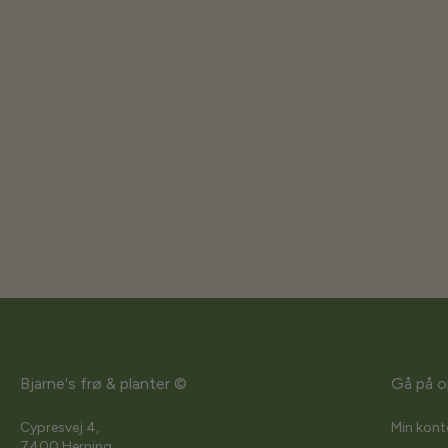
Bjarne's frø & planter ©
Gå på o
Cypresvej 4,
Min kont
7400 Herning