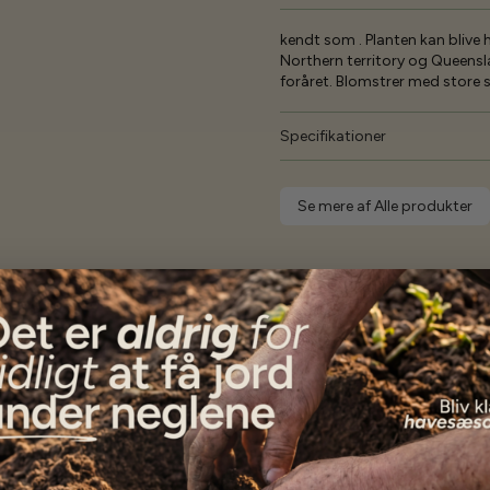
kendt som . Planten kan blive h
Northern territory og Queensla
foråret. Blomstrer med store 
Specifikationer
Se mere af Alle produkter
Vores kunder
siger...