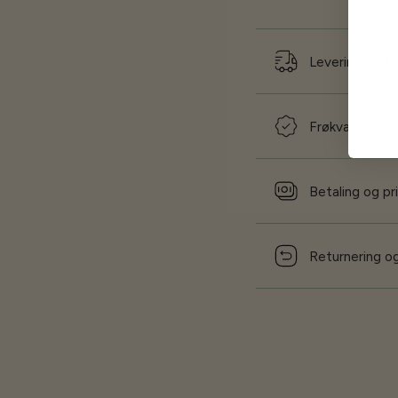
Levering og f
Frøkvalitet og
Betaling og pr
Returnering og