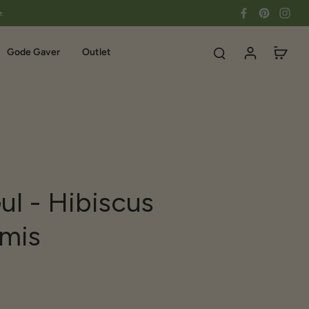
e.
Gode Gaver
Outlet
ul - Hibiscus
rmis