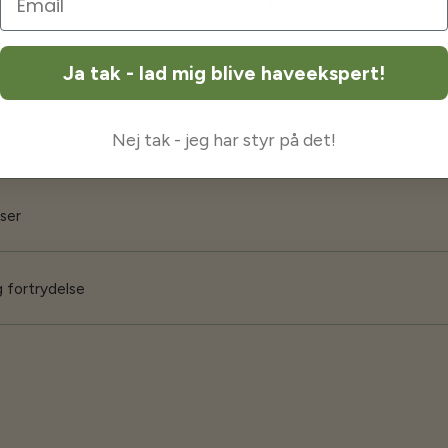
orsendelse
Ja tak - lad mig blive haveekspert!
Nej tak - jeg har styr på det!
 garanti
iser
 fortrydelse