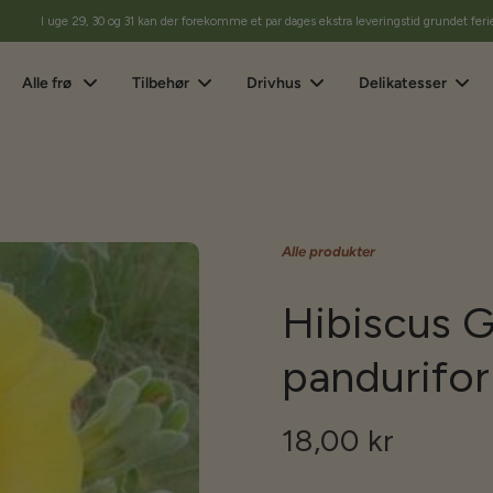
I uge 29, 30 og 31 kan der forekomme et par dages ekstra leveringstid grundet feri
Alle frø
Tilbehør
Drivhus
Delikatesser
Alle produkter
Hibiscus G
pandurifo
18,00 kr