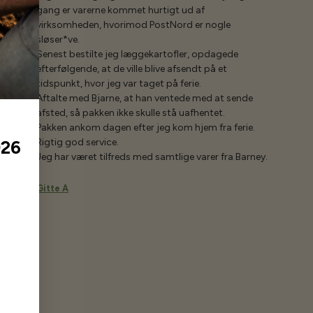
gang er varerne kommet hurtigt ud af
virksomheden, hvorimod PostNord er nogle
sløser*ve.
Senest bestilte jeg læggekartofler, opdagede
efterfølgende, at de ville blive afsendt på et
tidspunkt, hvor jeg var taget på ferie.
Aftalte med Bjarne, at han ventede med at sende
afsted, så pakken ikke skulle stå uafhentet.
Pakken ankom dagen efter jeg kom hjem fra ferie.
Rigtig god service.
026
Jeg har været tilfreds med samtlige varer fra Barney.
Gitte A