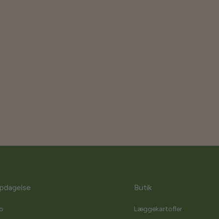
pdagelse
Butik
o
Læggekartofler