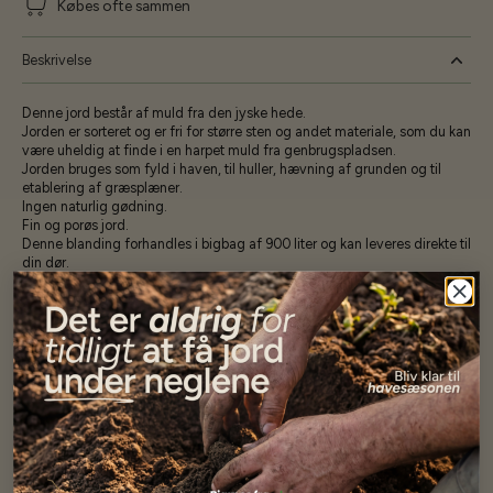
Købes ofte sammen
Beskrivelse
Denne jord består af muld fra den jyske hede.
Jorden er sorteret og er fri for større sten og andet materiale, som du kan
være uheldig at finde i en harpet muld fra genbrugspladsen.
Jorden bruges som fyld i haven, til huller, hævning af grunden og til
etablering af græsplæner.
Ingen naturlig gødning.
Fin og porøs jord.
Denne blanding forhandles i bigbag af 900 liter og kan leveres direkte til
din dør.
Bigbag 900 liter
Specifikationer
Se mere af BigBag sortiment
Vores kunder
siger...