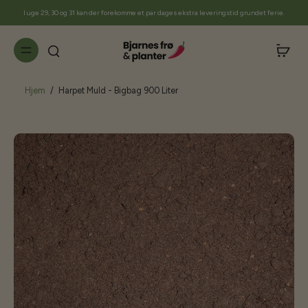
til
I uge 29, 30 og 31 kan der forekomme et par dages ekstra leveringstid grundet ferie.
indhold
Hjem
/
Harpet Muld - Bigbag 900 Liter