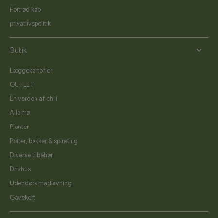
Fortrød køb
privatlivspolitik
Butik
Læggekartofler
OUTLET
En verden af chili
Alle frø
Planter
Potter, bakker & spireting
Diverse tilbehør
Drivhus
Udendørs madlavning
Gavekort