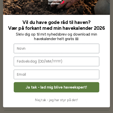
Vil du have gode råd til haven?
Vær på forkant med min havekalender 2026
Har altid kun mødt god vejledning og hjælp fra Barney (Bjarne)
Skriv dig op til mit nyhedsbrev og download min
Har lige i går modtaget de fineste asparges kroner med posten
havekalender helt gratis 📅
wauw en god kvalitet og størrelse.
Som skrevet før når jeg har skrevet med Bjarne har jeg altid mødt
Navn
venlighed og god service.
Jeg vil klart anbefale andre at købe her fra
Fødselsdag
Karsten Larsen
Ja tak - lad mig blive haveekspert!
Nej tak - jeg har styr på det!
Ofte stillede spørgsmål