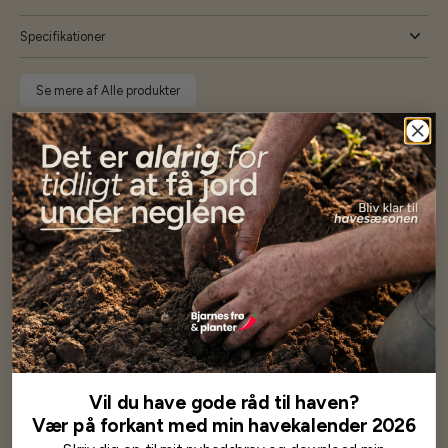
Specifikationer
Se mere af Alle produkter
Vores kunder
siger...
Har altid kun mødt god vejledning og hjælp fra Barney (Bjarne)
Har lige i går modtaget de fineste asparges kroner med posten
wauw en god kvalitet og størrelse.
Som skrevet før når jeg har skrevet med Bjarne har jeg altid mødt
venlighed og god service.
Jeg vil klart anbefale andre at købe her fra
Vil du have gode råd til haven?
Vær på forkant med min havekalender 2026
Karsten Larsen