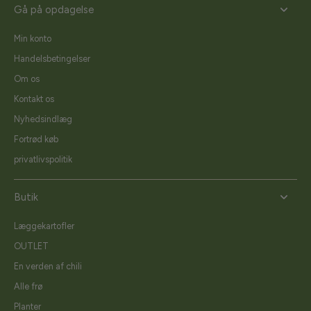
Gå på opdagelse
Min konto
Handelsbetingelser
Om os
Kontakt os
Nyhedsindlæg
Fortrød køb
privatlivspolitik
Butik
Læggekartofler
OUTLET
En verden af chili
Alle frø
Planter