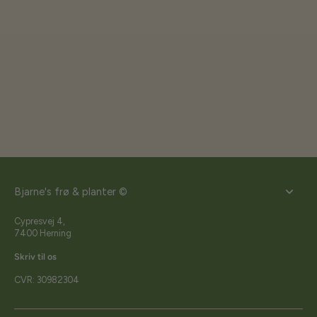
Bjarne's frø & planter ©
Cypresvej 4,
7400 Herning
Skriv til os
CVR: 30982304