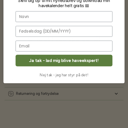
Skriv dig op til mit nyhedsbrev og download min
havekalender helt gratis 📅
Navn
Fødselsdag
Ofte stillede spørgsmål
Levering og forsendelse
Ja tak - lad mig blive haveekspert!
Frøkvalitet og garanti
Nej tak - jeg har styr på det!
Betaling og priser
Returnering og fortrydelse