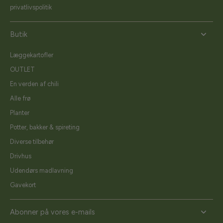
privatlivspolitik
Butik
Læggekartofler
OUTLET
En verden af chili
Alle frø
Planter
Potter, bakker & spireting
Diverse tilbehør
Drivhus
Udendørs madlavning
Gavekort
Abonner på vores e-mails