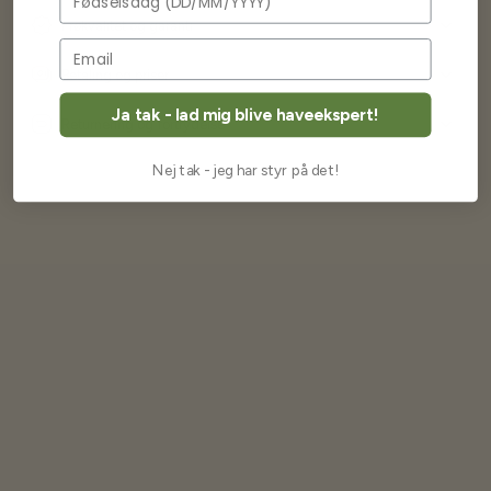
Frøkvalitet og garanti
Betaling og priser
Ja tak - lad mig blive haveekspert!
Returnering og fortrydelse
Nej tak - jeg har styr på det!