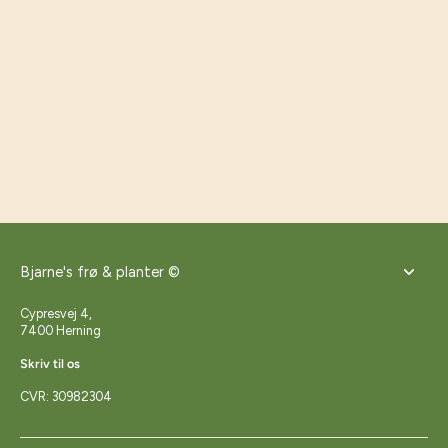
Bjarne's frø & planter ©
Cypresvej 4,
7400 Herning
Skriv til os
CVR: 30982304