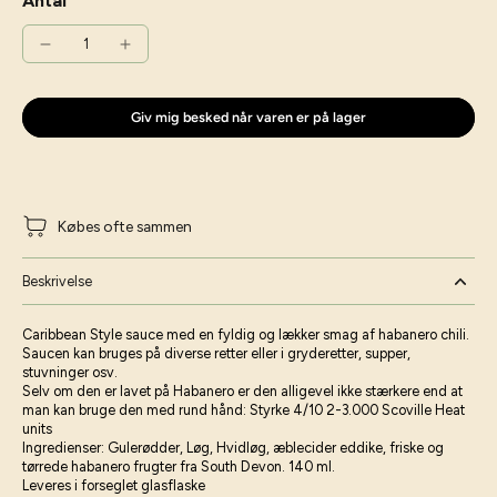
Antal
Giv mig besked når varen er på lager
Købes ofte sammen
Beskrivelse
Caribbean Style sauce med en fyldig og lækker smag af habanero chili.
Saucen kan bruges på diverse retter eller i gryderetter, supper,
stuvninger osv.
Selv om den er lavet på Habanero er den alligevel ikke stærkere end at
man kan bruge den med rund hånd: Styrke 4/10 2-3.000 Scoville Heat
units
Ingredienser: Gulerødder, Løg, Hvidløg, æblecider eddike, friske og
tørrede habanero frugter fra South Devon. 140 ml.
Leveres i forseglet glasflaske