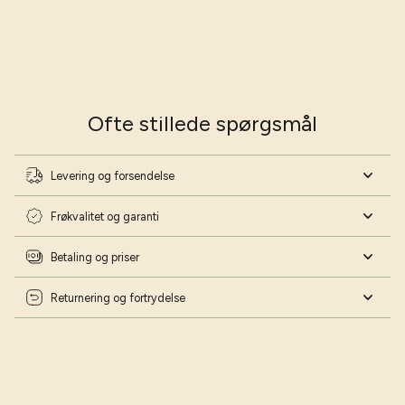
Vil du have gode råd til haven?
Vær på forkant med min havekalender 2026
Skriv dig op til mit nyhedsbrev og download min
havekalender helt gratis 📅
Navn
Ofte stillede spørgsmål
Fødselsdag
Levering og forsendelse
Frøkvalitet og garanti
Ja tak - lad mig blive haveekspert!
Betaling og priser
Nej tak - jeg har styr på det!
Returnering og fortrydelse