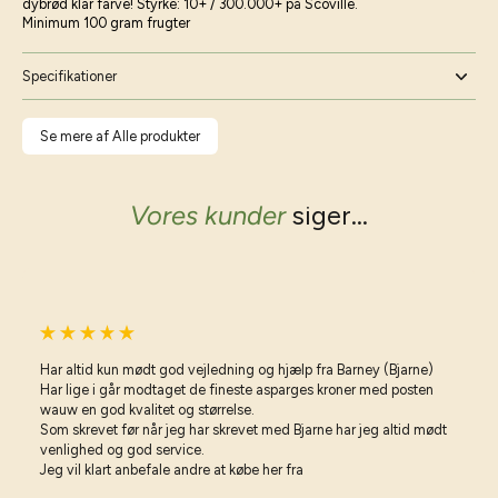
dybrød klar farve! Styrke: 10+ / 300.000+ på Scoville.
Minimum 100 gram frugter
Specifikationer
Se mere af Alle produkter
Vores kunder
siger...
Har altid kun mødt god vejledning og hjælp fra Barney (Bjarne)
Har lige i går modtaget de fineste asparges kroner med posten
wauw en god kvalitet og størrelse.
Som skrevet før når jeg har skrevet med Bjarne har jeg altid mødt
venlighed og god service.
Jeg vil klart anbefale andre at købe her fra