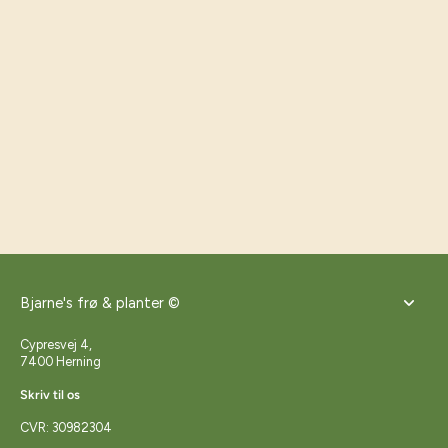
Bjarne's frø & planter ©
Cypresvej 4,
7400 Herning
Skriv til os
CVR: 30982304