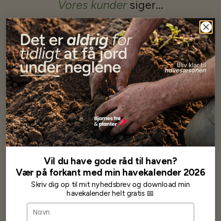
Vores kunder
siger...
Har altid kun mødt god vejledning og hjælp fra Barney (Bjarne)
Har lige i går modtaget de fineste asparges kroner med posten
wauw en god kvalitet og størrelse.
Som skrevet før når jeg har skrevet med Bjarne har jeg altid mødt
venlighed og god service.
Jeg vil klart anbefale andre at købe her fra
Karsten Larsen
Vil du have gode råd til haven?
Vær på forkant med min havekalender 2026
Skriv dig op til mit nyhedsbrev og download min
havekalender helt gratis 📅
Navn
Ofte stillede spørgsmål