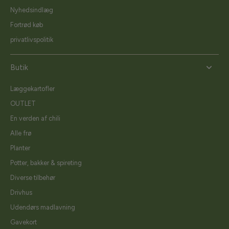
Nyhedsindlæg
Fortrød køb
privatlivspolitik
Butik
Læggekartofler
OUTLET
En verden af chili
Alle frø
Planter
Potter, bakker & spireting
Diverse tilbehør
Drivhus
Udendørs madlavning
Gavekort