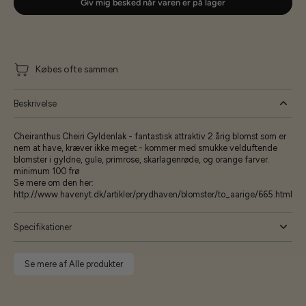
Giv mig besked når varen er på lager
Købes ofte sammen
Beskrivelse
Cheiranthus Cheiri Gyldenlak - fantastisk attraktiv 2 årig blomst som er
nem at have, kræver ikke meget - kommer med smukke velduftende
blomster i gyldne, gule, primrose, skarlagenrøde, og orange farver.
minimum 100 frø
Se mere om den her:
http://www.havenyt.dk/artikler/prydhaven/blomster/to_aarige/665.html
Specifikationer
Se mere af Alle produkter