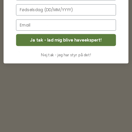
Fødselsdag
Levering og forsendelse
Frøkvalitet og garanti
Betaling og priser
Ja tak - lad mig blive haveekspert!
Returnering og fortrydelse
Nej tak - jeg har styr på det!