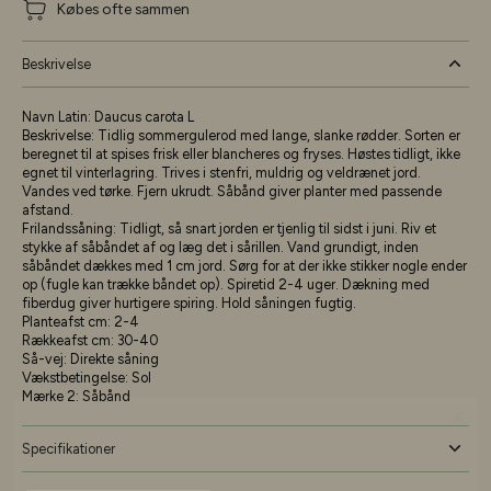
Købes ofte sammen
Beskrivelse
Navn Latin:
Daucus carota L
Beskrivelse:
Tidlig sommergulerod med lange, slanke rødder. Sorten er
beregnet til at spises frisk eller blancheres og fryses. Høstes tidligt, ikke
egnet til vinterlagring. Trives i stenfri, muldrig og veldrænet jord.
Vandes ved tørke. Fjern ukrudt. Såbånd giver planter med passende
afstand.
Frilandssåning:
Tidligt, så snart jorden er tjenlig til sidst i juni. Riv et
stykke af såbåndet af og læg det i sårillen. Vand grundigt, inden
såbåndet dækkes med 1 cm jord. Sørg for at der ikke stikker nogle ender
op (fugle kan trække båndet op). Spiretid 2-4 uger. Dækning med
fiberdug giver hurtigere spiring. Hold såningen fugtig.
Planteafst cm:
2-4
Rækkeafst cm:
30-40
Så-vej:
Direkte såning
Vækstbetingelse:
Sol
Mærke 2:
Såbånd
Specifikationer