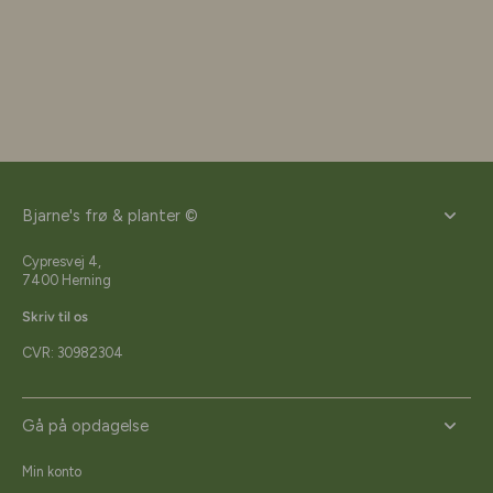
Bjarne's frø & planter ©
Cypresvej 4,
7400 Herning
Skriv til os
CVR: 30982304
Gå på opdagelse
Min konto