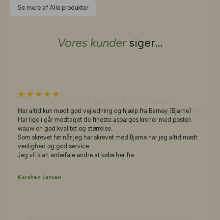
Se mere af Alle produkter
Vores kunder
siger...
Vil du have gode råd til haven?
Vær på forkant med min havekalender 2026
Skriv dig op til mit nyhedsbrev og download min
havekalender helt gratis 📅
Har altid kun mødt god vejledning og hjælp fra Barney (Bjarne)
Navn
Har lige i går modtaget de fineste asparges kroner med posten
wauw en god kvalitet og størrelse.
Som skrevet før når jeg har skrevet med Bjarne har jeg altid mødt
Fødselsdag
venlighed og god service.
Jeg vil klart anbefale andre at købe her fra
Karsten Larsen
Ja tak - lad mig blive haveekspert!