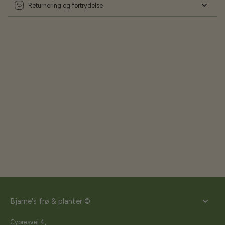
Returnering og fortrydelse
Bjarne's frø & planter ©
Cypresvej 4,