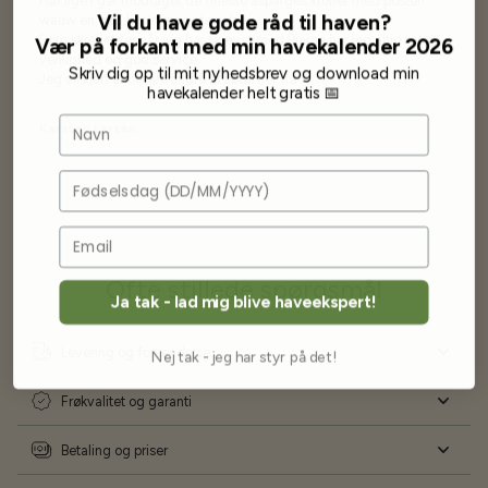
Har lige i går modtaget de fineste asparges kroner med posten
Vil du have gode råd til haven?
wauw en god kvalitet og størrelse.
Som skrevet før når jeg har skrevet med Bjarne har jeg altid mødt
Vær på forkant med min havekalender 2026
venlighed og god service.
Skriv dig op til mit nyhedsbrev og download min
Jeg vil klart anbefale andre at købe her fra
havekalender helt gratis 📅
Navn
Karsten Larsen
Fødselsdag
Ofte stillede spørgsmål
Ja tak - lad mig blive haveekspert!
Levering og forsendelse
Nej tak - jeg har styr på det!
Frøkvalitet og garanti
Betaling og priser