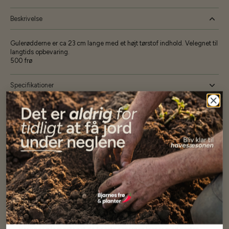
Beskrivelse
Gulerødderne er ca 23 cm lange med et højt tørstof indhold. Velegnet til
langtids opbevaring.
500 frø
Specifikationer
Se mere af Alle produkter
Vores kunder
siger...
Har altid kun mødt god vejledning og hjælp fra Barney (Bjarne)