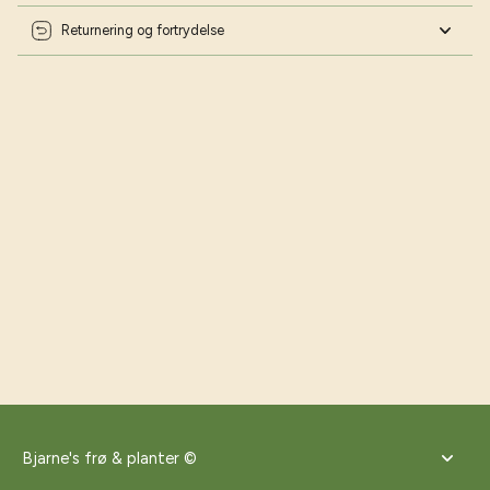
Returnering og fortrydelse
Bjarne's frø & planter ©