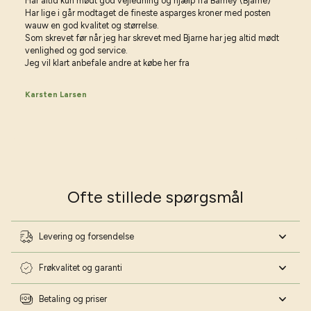
Har altid kun mødt god vejledning og hjælp fra Barney (Bjarne)
Har lige i går modtaget de fineste asparges kroner med posten
wauw en god kvalitet og størrelse.
Som skrevet før når jeg har skrevet med Bjarne har jeg altid mødt
venlighed og god service.
Jeg vil klart anbefale andre at købe her fra
Karsten Larsen
Ofte stillede spørgsmål
Levering og forsendelse
Frøkvalitet og garanti
Betaling og priser