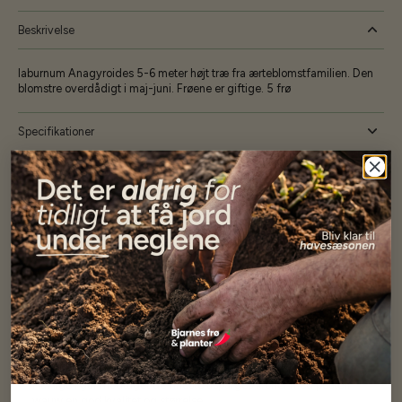
Beskrivelse
laburnum Anagyroides 5-6 meter højt træ fra ærteblomstfamilien. Den
blomstre overdådigt i maj-juni. Frøene er giftige. 5 frø
Specifikationer
Se mere af Alle produkter
Vores kunder
siger...
Har altid kun mødt god vejledning og hjælp fra Barney (Bjarne)
Har lige i går modtaget de fineste asparges kroner med posten
wauw en god kvalitet og størrelse.