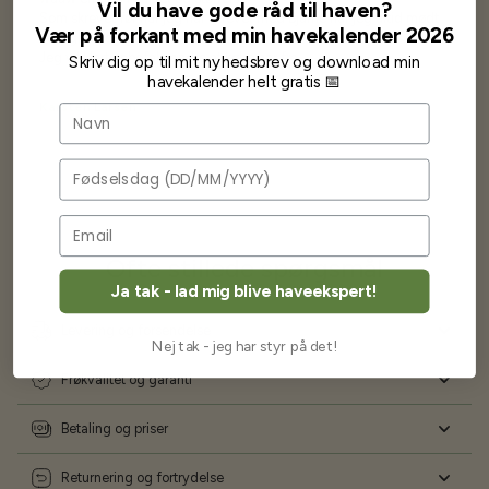
Vil du have gode råd til haven?
Som skrevet før når jeg har skrevet med Bjarne har jeg altid mødt
Vær på forkant med min havekalender 2026
venlighed og god service.
Jeg vil klart anbefale andre at købe her fra
Skriv dig op til mit nyhedsbrev og download min
havekalender helt gratis 📅
Karsten Larsen
Navn
Fødselsdag
Ofte stillede spørgsmål
Ja tak - lad mig blive haveekspert!
Levering og forsendelse
Nej tak - jeg har styr på det!
Frøkvalitet og garanti
Betaling og priser
Returnering og fortrydelse