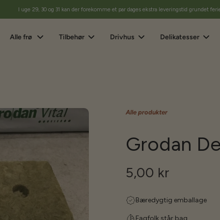
I uge 29, 30 og 31 kan der forekomme et par dages ekstra leveringstid grundet feri
Alle frø
Tilbehør
Drivhus
Delikatesser
Alle produkter
Grodan Del
5,00 kr
Bæredygtig emballage
Fagfolk står bag