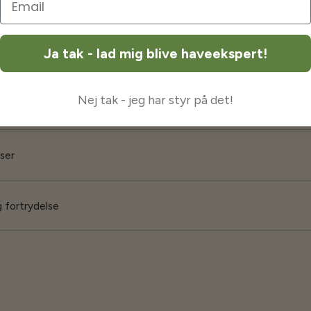
Ja tak - lad mig blive haveekspert!
orsendelse
Nej tak - jeg har styr på det!
 garanti
iser
 fortrydelse