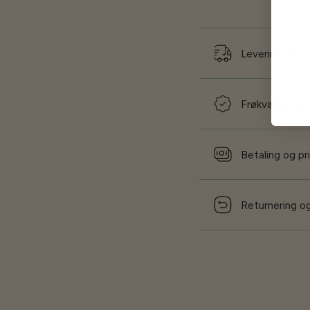
Levering og f
Frøkvalitet og
Betaling og pr
Returnering og