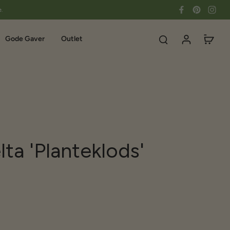
e.
Gode Gaver
Outlet
ta 'Planteklods'