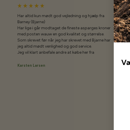
Har altid kun mødt god vejledning og hjælp fra
Barney (Bjarne)
Har lige i går modtaget de fineste asparges kroner
med posten wauw en god kvalitet og størrelse.
Som skrevet før når jeg har skrevet med Bjarne har
jeg altid mødt venlighed og god service.
Jeg vil klart anbefale andre at købe her fra
Væ
Karsten Larsen