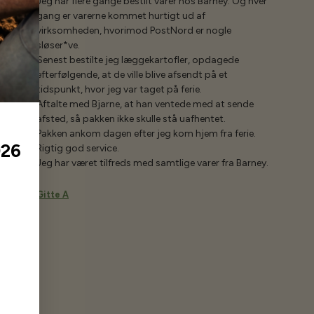
Jeg har flere gange bestilt varer hos Barney. Og hver
gang er varerne kommet hurtigt ud af
virksomheden, hvorimod PostNord er nogle
sløser*ve.
Senest bestilte jeg læggekartofler, opdagede
efterfølgende, at de ville blive afsendt på et
tidspunkt, hvor jeg var taget på ferie.
Aftalte med Bjarne, at han ventede med at sende
afsted, så pakken ikke skulle stå uafhentet.
Pakken ankom dagen efter jeg kom hjem fra ferie.
026
Rigtig god service.
Jeg har været tilfreds med samtlige varer fra Barney.
Gitte A