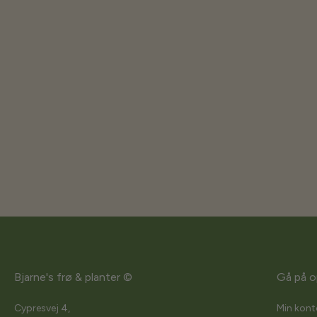
Bjarne's frø & planter ©
Gå på o
Cypresvej 4,
Min kont