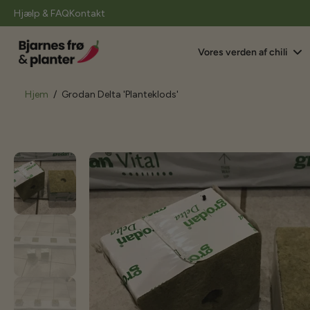
il
Hjælp & FAQ
Kontakt
indhold
Vores verden af chili
Hjem
/
Grodan Delta 'Planteklods'
Gå
til
produktoplysninger