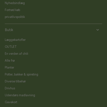
Nyhedsindlæg
Fortrød køb
privatlivspolitik
Butik
Læggekartofler
OUTLET
En verden af chili
Alle frø
Planter
Potter, bakker & spireting
Diverse tilbehør
Drivhus
Udendørs madlavning
Gavekort