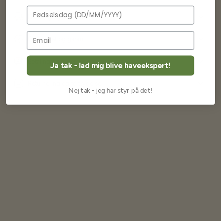
Fødselsdag
Levering og forsendelse
Frøkvalitet og garanti
Betaling og priser
Ja tak - lad mig blive haveekspert!
Returnering og fortrydelse
Nej tak - jeg har styr på det!