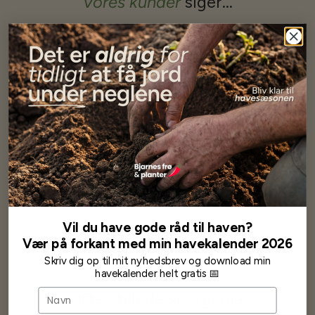
Vores kunder
siger...
Har altid kun mødt god vejledning og hjælp fra Barney (Bjarne)
Har lige i går modtaget de fineste asparges kroner med posten
wauw en god kvalitet og størrelse.
Som skrevet før når jeg har skrevet med Bjarne har jeg altid mødt
venlighed og god service.
Jeg vil klart anbefale andre at købe her fra
Karsten Larsen
Vil du have gode råd til haven?
Vær på forkant med min havekalender 2026
Skriv dig op til mit nyhedsbrev og download min
havekalender helt gratis 📅
Navn
Ofte stillede spørgsmål