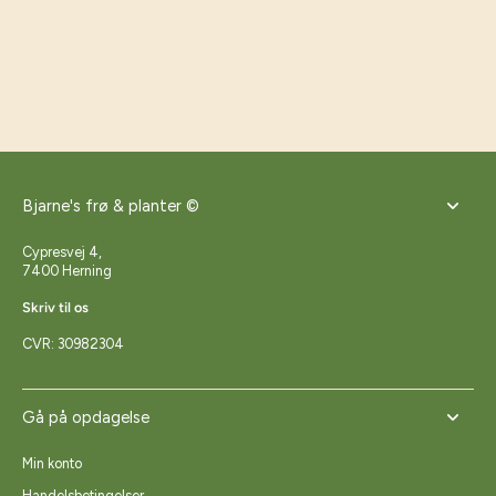
Bjarne's frø & planter ©
Cypresvej 4,
7400 Herning
Skriv til os
CVR: 30982304
Gå på opdagelse
Min konto
Handelsbetingelser