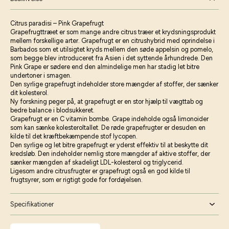
Citrus paradisi – Pink Grapefrugt
Grapefrugttræet er som mange andre citrus træer et krydsningsprodukt
mellem forskellige arter. Grapefrugt er en citrushybrid med oprindelse i
Barbados som et utilsigtet kryds mellem den søde appelsin og pomelo,
som begge blev introduceret fra Asien i det syttende århundrede. Den
Pink Grape er sødere end den almindelige men har stadig let bitre
undertoner i smagen.
Den syrlige grapefrugt indeholder store mængder af stoffer, der sænker
dit kolesterol.
Ny forskning peger på, at grapefrugt er en stor hjælp til vægttab og
bedre balance i blodsukkeret.
Grapefrugt er en C vitamin bombe. Grape indeholde også limonoider
som kan sænke kolesteroltallet. De røde grapefrugter er desuden en
kilde til det kræftbekæmpende stof lycopen.
Den syrlige og let bitre grapefrugt er yderst effektiv til at beskytte dit
kredsløb. Den indeholder nemlig store mængder af aktive stoffer, der
sænker mængden af skadeligt LDL-kolesterol og triglycerid.
Ligesom andre citrusfrugter er grapefrugt også en god kilde til
frugtsyrer, som er rigtigt gode for fordøjelsen.
Specifikationer