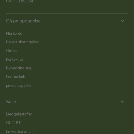
CVR: 30982304
Gå på opdagelse
Min konto
Handelsbetingelser
Om os
Kontakt os
Nyhedsindlæg
Fortrød køb
privatlivspolitik
Butik
Læggekartofler
OUTLET
En verden af chili