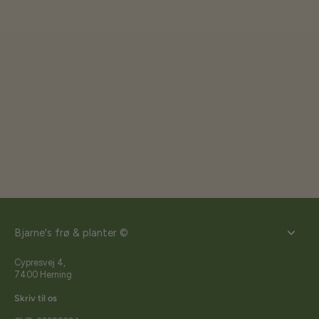
Bjarne's frø & planter ©
Cypresvej 4,
7400 Herning
Skriv til os