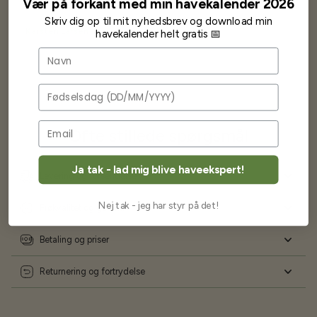
Vær på forkant med min havekalender 2026
Skriv dig op til mit nyhedsbrev og download min
Karsten Larsen
havekalender helt gratis 📅
Navn
Fødselsdag
Ofte stillede spørgsmål
Ja tak - lad mig blive haveekspert!
Levering og forsendelse
Nej tak - jeg har styr på det!
Frøkvalitet og garanti
Betaling og priser
Returnering og fortrydelse