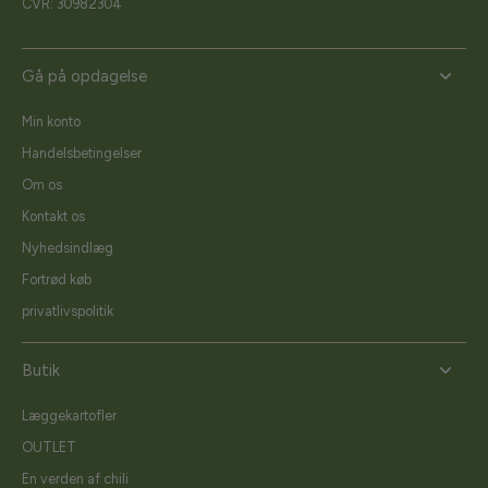
CVR: 30982304
Gå på opdagelse
Min konto
Handelsbetingelser
Om os
Kontakt os
Nyhedsindlæg
Fortrød køb
privatlivspolitik
Butik
Læggekartofler
OUTLET
En verden af chili