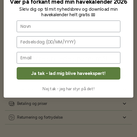
Vær på forkant med min havekalender 2026
Skriv dig op til mit nyhedsbrev og download min
Karsten Larsen
havekalender helt gratis 📅
Navn
Fødselsdag
Ofte stillede spørgsmål
Ja tak - lad mig blive haveekspert!
Levering og forsendelse
Nej tak - jeg har styr på det!
Frøkvalitet og garanti
Betaling og priser
Returnering og fortrydelse