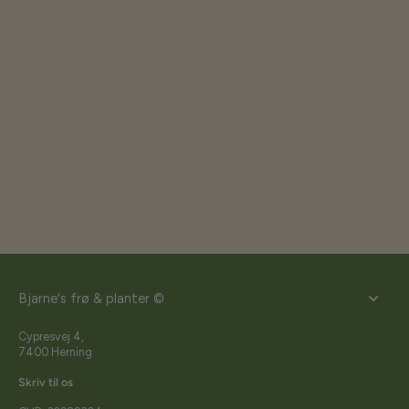
Bjarne's frø & planter ©
Cypresvej 4,
7400 Herning
Skriv til os