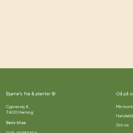
Bjarne's frø & planter ©
Gå på o
Cypresvej 4,
Min kont
7400 Herning
Handelsb
Skriv til os
Om os