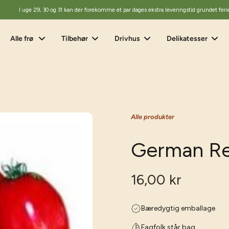
I uge 29, 30 og 31 kan der forekomme et par dages ekstra leveringstid grundet feri
Alle frø
Tilbehør
Drivhus
Delikatesser
Alle produkter
German Re
16,00 kr
Bæredygtig emballage
Fagfolk står bag