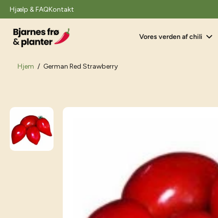
il
Hjælp & FAQ
Kontakt
indhold
Vores verden af chili
Hjem
/
German Red Strawberry
Gå
til
produktoplysninger