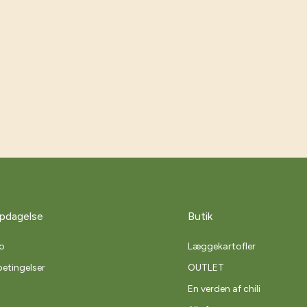
pdagelse
Butik
o
Læggekartofler
etingelser
OUTLET
En verden af chili