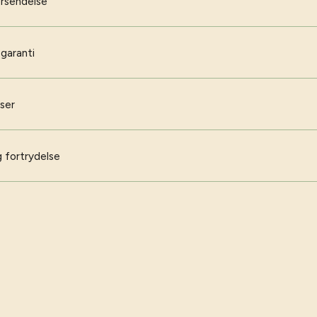
orsendelse
 garanti
iser
 fortrydelse