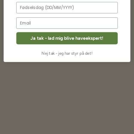
Fødselsdag
Levering og forsendelse
Frøkvalitet og garanti
Betaling og priser
Ja tak - lad mig blive haveekspert!
Returnering og fortrydelse
Nej tak - jeg har styr på det!