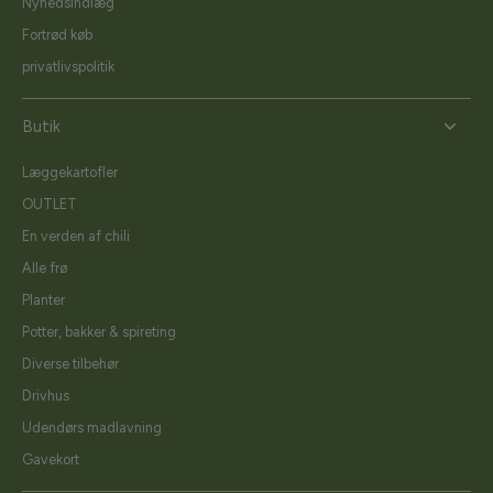
Nyhedsindlæg
Fortrød køb
privatlivspolitik
Butik
Læggekartofler
OUTLET
En verden af chili
Alle frø
Planter
Potter, bakker & spireting
Diverse tilbehør
Drivhus
Udendørs madlavning
Gavekort