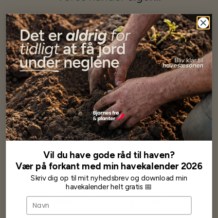
Har altid kun mødt god vejledning og hjælp fra Barney (Bjarne)
Har lige i går modtaget de fineste asparges kroner med posten
wauw en god kvalitet og størrelse.
Som skrevet før når jeg har skrevet med Bjarne har jeg altid mødt
venlighed og god service.
Jeg vil klart anbefale andre at købe her fra
Karsten Larsen
Vil du have gode råd til haven?
Vær på forkant med min havekalender 2026
Skriv dig op til mit nyhedsbrev og download min
havekalender helt gratis 📅
Ofte stillede spørgsmål
Navn