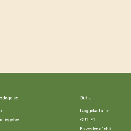
pdagelse
Butik
o
Læggekartofler
etingelser
OUTLET
En verden af chili