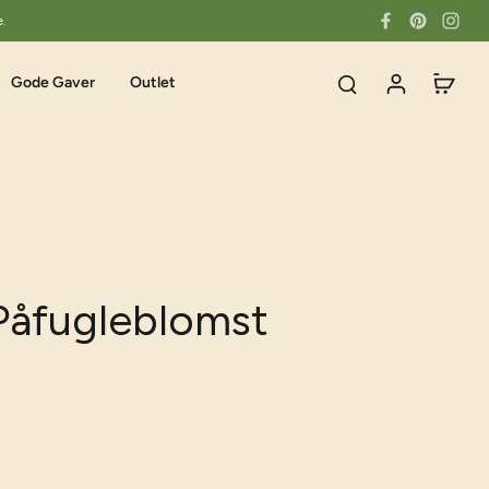
e.
Gode Gaver
Outlet
Påfugleblomst