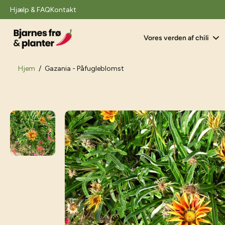
il
Hjælp & FAQ
Kontakt
indhold
Vores verden af chili
Hjem
/
Gazania - Påfugleblomst
Gå
til
produktoplysninger