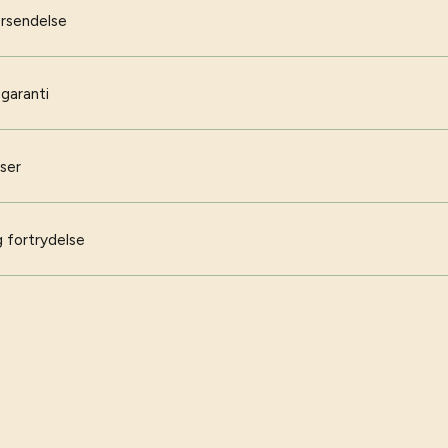
orsendelse
 garanti
iser
 fortrydelse