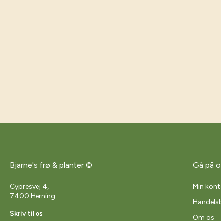
Bjarne's frø & planter ©
Gå på o
Cypresvej 4,
Min kont
7400 Herning
Handelsb
Skriv til os
Om os