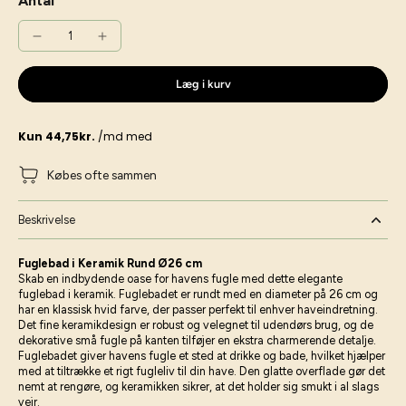
Antal
Læg i kurv
Købes ofte sammen
Beskrivelse
Fuglebad i Keramik Rund Ø26 cm
Skab en indbydende oase for havens fugle med dette elegante
fuglebad i keramik. Fuglebadet er rundt med en diameter på 26 cm og
har en klassisk hvid farve, der passer perfekt til enhver haveindretning.
Det fine keramikdesign er robust og velegnet til udendørs brug, og de
dekorative små fugle på kanten tilføjer en ekstra charmerende detalje.
Fuglebadet giver havens fugle et sted at drikke og bade, hvilket hjælper
med at tiltrække et rigt fugleliv til din have. Den glatte overflade gør det
nemt at rengøre, og keramikken sikrer, at det holder sig smukt i al slags
vejr.