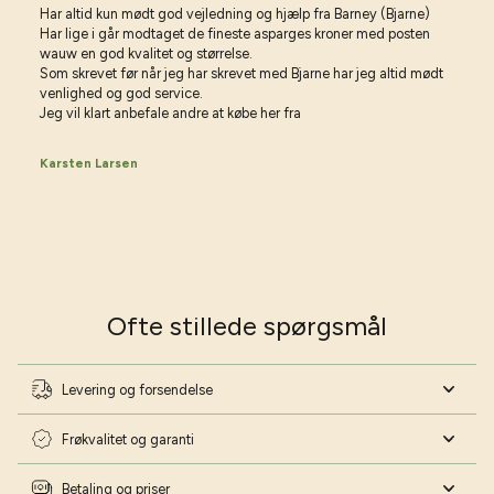
Har altid kun mødt god vejledning og hjælp fra Barney (Bjarne)
Har lige i går modtaget de fineste asparges kroner med posten
Vil du have gode råd til haven?
wauw en god kvalitet og størrelse.
Vær på forkant med min havekalender 2026
Som skrevet før når jeg har skrevet med Bjarne har jeg altid mødt
venlighed og god service.
Skriv dig op til mit nyhedsbrev og download min
Jeg vil klart anbefale andre at købe her fra
havekalender helt gratis 📅
Navn
Karsten Larsen
Fødselsdag
Ofte stillede spørgsmål
Ja tak - lad mig blive haveekspert!
Nej tak - jeg har styr på det!
Levering og forsendelse
Frøkvalitet og garanti
Betaling og priser