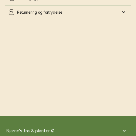
Returnering og fortrydelse
Bjarne's frø & planter ©