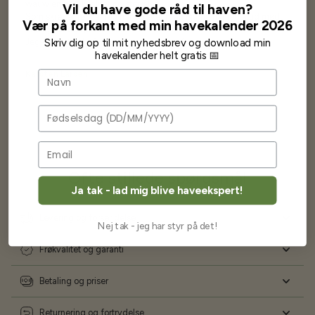
wauw en god kvalitet og størrelse.
Vil du have gode råd til haven?
Som skrevet før når jeg har skrevet med Bjarne har jeg altid mødt
Vær på forkant med min havekalender 2026
venlighed og god service.
Skriv dig op til mit nyhedsbrev og download min
Jeg vil klart anbefale andre at købe her fra
havekalender helt gratis 📅
Navn
Karsten Larsen
Fødselsdag
Ofte stillede spørgsmål
Ja tak - lad mig blive haveekspert!
Levering og forsendelse
Nej tak - jeg har styr på det!
Frøkvalitet og garanti
Betaling og priser
Returnering og fortrydelse