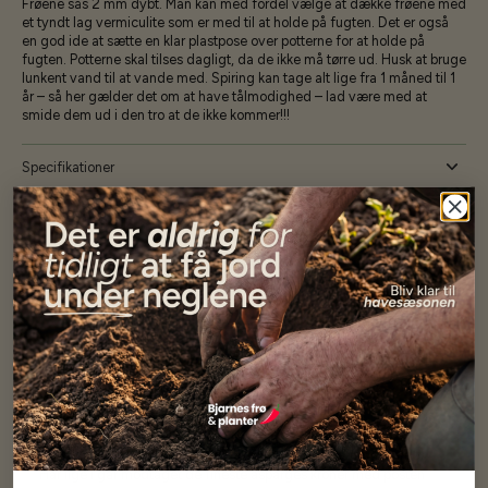
Frøene sås 2 mm dybt. Man kan med fordel vælge at dække frøene med
et tyndt lag vermiculite som er med til at holde på fugten. Det er også
en god ide at sætte en klar plastpose over potterne for at holde på
fugten. Potterne skal tilses dagligt, da de ikke må tørre ud. Husk at bruge
lunkent vand til at vande med. Spiring kan tage alt lige fra 1 måned til 1
år – så her gælder det om at have tålmodighed – lad være med at
smide dem ud i den tro at de ikke kommer!!!
Specifikationer
Se mere af Alle produkter
Vores kunder
siger...
Har altid kun mødt god vejledning og hjælp fra Barney (Bjarne)
Har lige i går modtaget de fineste asparges kroner med posten