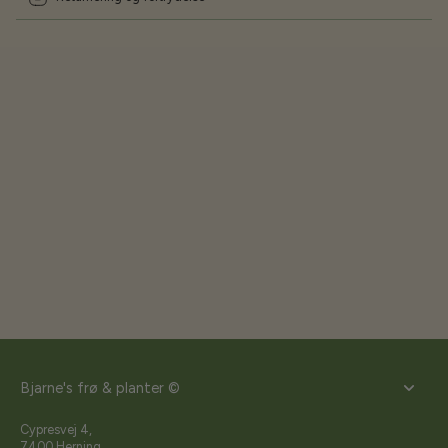
Bjarne's frø & planter ©
Cypresvej 4,
7400 Herning