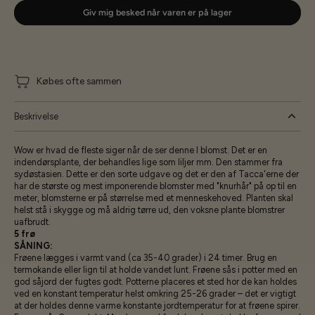
Giv mig besked når varen er på lager
Købes ofte sammen
Beskrivelse
Wow er hvad de fleste siger når de ser denne I blomst. Det er en
indendørsplante, der behandles lige som liljer mm. Den stammer fra
sydøstasien. Dette er den sorte udgave og det er den af Tacca'erne der
har de største og mest imponerende blomster med "knurhår" på op til en
meter, blomsterne er på størrelse med et menneskehoved. Planten skal
helst stå i skygge og må aldrig tørre ud, den voksne plante blomstrer
uafbrudt.
5 frø
SÅNING:
Frøene lægges i varmt vand (ca 35-40 grader) i 24 timer. Brug en
termokande eller lign til at holde vandet lunt. Frøene sås i potter med en
god såjord der fugtes godt. Potterne placeres et sted hor de kan holdes
ved en konstant temperatur helst omkring 25-26 grader – det er vigtigt
at der holdes denne varme konstante jordtemperatur for at frøene spirer.