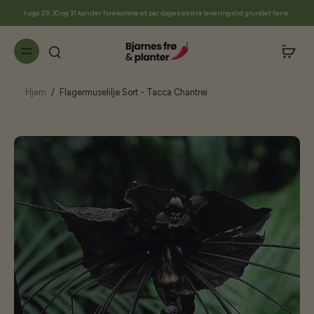
til
I uge 29, 30 og 31 kan der forekomme et par dages ekstra leveringstid grundet ferie.
indhold
Hjem
/
Flagermuselilje Sort - Tacca Chantrei