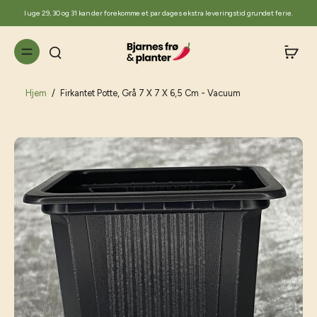
til
I uge 29, 30 og 31 kan der forekomme et par dages ekstra leveringstid grundet ferie.
indhold
Hjem
/
Firkantet Potte, Grå 7 X 7 X 6,5 Cm - Vacuum