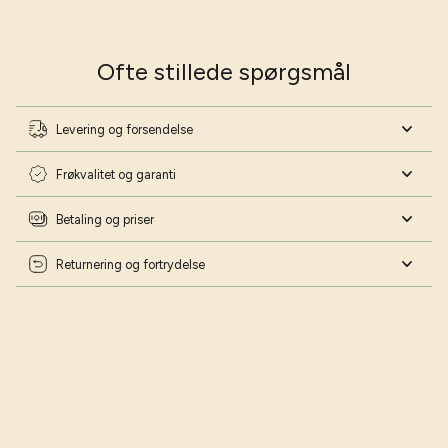
Skriv dig op til mit nyhedsbrev og download min
havekalender helt gratis 📅
Navn
Ofte stillede spørgsmål
Fødselsdag
Levering og forsendelse
Frøkvalitet og garanti
Ja tak - lad mig blive haveekspert!
Betaling og priser
Nej tak - jeg har styr på det!
Returnering og fortrydelse