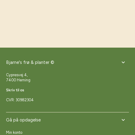
Bjarne's frø & planter ©
Cypresvej 4,
7400 Herning
Skriv til os
CVR: 30982304
Gå på opdagelse
Min konto