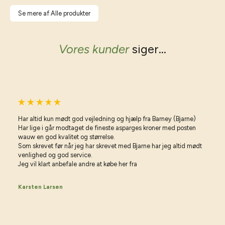
Se mere af Alle produkter
Vores kunder
siger...
Har altid kun mødt god vejledning og hjælp fra Barney (Bjarne)
Har lige i går modtaget de fineste asparges kroner med posten
wauw en god kvalitet og størrelse.
Som skrevet før når jeg har skrevet med Bjarne har jeg altid mødt
venlighed og god service.
Jeg vil klart anbefale andre at købe her fra
Karsten Larsen
Vil du have gode råd til haven?
Vær på forkant med min havekalender 2026