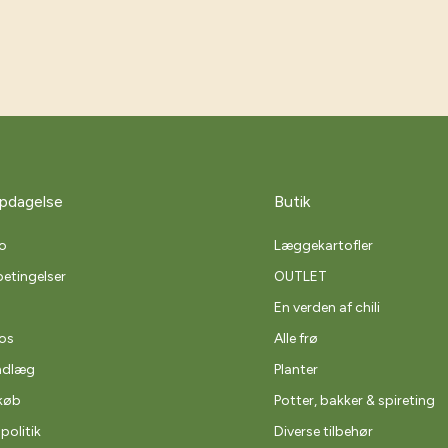
pdagelse
Butik
o
Læggekartofler
etingelser
OUTLET
En verden af chili
os
Alle frø
ndlæg
Planter
køb
Potter, bakker & spireting
spolitik
Diverse tilbehør