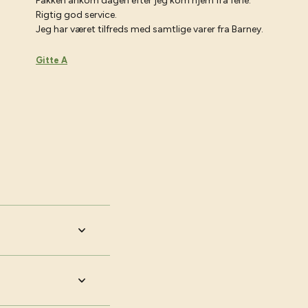
Pakken ankom dagen efter jeg kom hjem fra ferie.
Rigtig god service.
Jeg har været tilfreds med samtlige varer fra Barney.
Gitte A