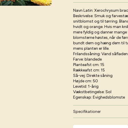
Navn Latin:
Xerochrysum bra
Beskrivelse:
Smuk og farvestær
snitblomst og til tørring. Bla
hvidt og orange. Hvis man knib
mere fyldig og danner mange f
blomsterne høstes, når de førs
bundt dem og hæng dem til tø
mens planten er lille.
Frilandssåning:
Vand såfladen f
Farve:
blandede
Planteafst cm:
15
Rækkeafst cm:
15
Så-vej:
Direkte såning
Højde cm:
50
Levetid:
1-årig
Vækstbetingelse:
Sol
Egenskap:
Evighedsblomste
Specifikationer