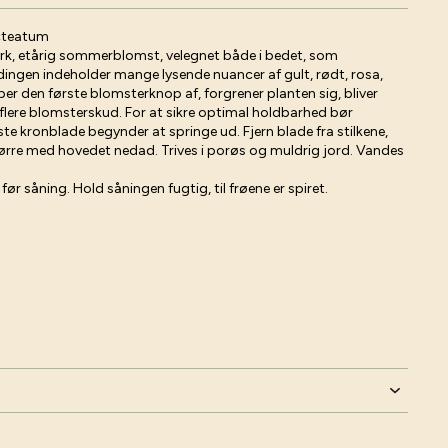
cteatum
k, etårig sommerblomst, velegnet både i bedet, som
ndingen indeholder mange lysende nuancer af gult, rødt, rosa,
er den første blomsterknop af, forgrener planten sig, bliver
lere blomsterskud. For at sikre optimal holdbarhed bør
te kronblade begynder at springe ud. Fjern blade fra stilkene,
rre med hovedet nedad. Trives i porøs og muldrig jord. Vandes
ør såning. Hold såningen fugtig, til frøene er spiret.