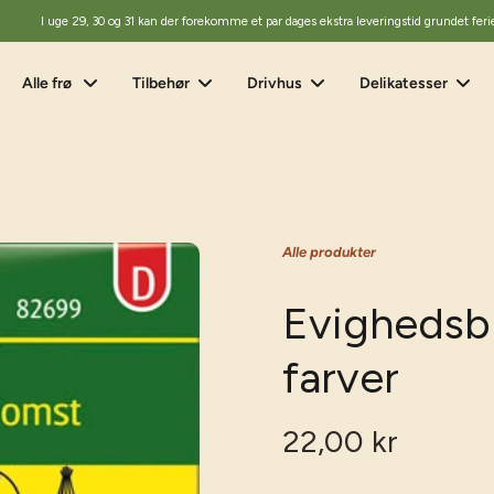
I uge 29, 30 og 31 kan der forekomme et par dages ekstra leveringstid grundet feri
Alle frø
Tilbehør
Drivhus
Delikatesser
Alle produkter
Evighedsbl
farver
22,00 kr