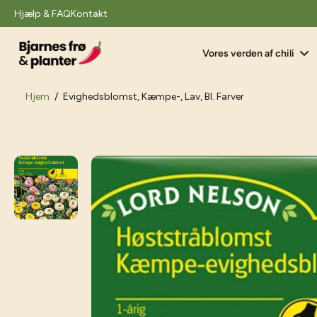
il
Hjælp & FAQ
Kontakt
indhold
Vores verden af chili
Hjem
/
Evighedsblomst, Kæmpe-, Lav, Bl. Farver
Gå
til
produktoplysninger