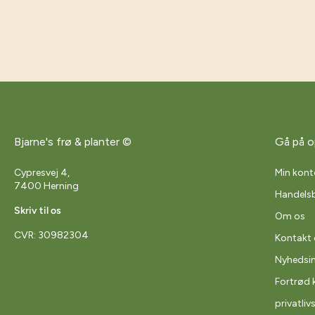
Bjarne's frø & planter ©
Gå på o
Cypresvej 4,
Min kont
7400 Herning
Handelsb
Skriv til os
Om os
CVR: 30982304
Kontakt 
Nyhedsi
Fortrød 
privatliv