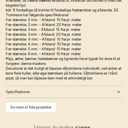
afskraber, så frøene dækkes ensartet til, hvorefter de tromles til med det
bageste hjul.
Inkl. 8 forskellige så tromler til forskellige frøstørrelser og afstande. Så
Tromlerne har følgende specifikationer:
Frø-størrelse: 2 mm. - Afstand: 15 frø pr. meter
Frø-størrelse: 2 mm. - Afstand: 20 frø pr. meter
Frø-størrelse: 3 mm. - Afstand: 15 frø pr. meter
Frø-størrelse: 3 mm. - Afstand: 20 frø pr. meter
Frø-størrelse: 4 mm. - Afstand: 15 frø pr. meter
Frø-størrelse: 4 mm. - Afstand: 10 frø pr. meter
Frø-størrelse: 5 mm. - Afstand: 10 frø pr. meter
Frø-størrelse: 6 mm. - Afstand: 10 frø pr. meter
Majs, ærter, bønner, hestebønner og lignende frø er typisk for store til at
fungere i denne maskine.
Derudover er det muligt at tilpasse såtromlerne individuelt, ved enten at
bore flere huller, eller øge størrelsen på hullerne. Såtromlerne er i hård
plast, så man kan tilpasse dem med et almindeligt bor.
Specifikationer
Se mere af Alle produkter
Vores kunder
siger...