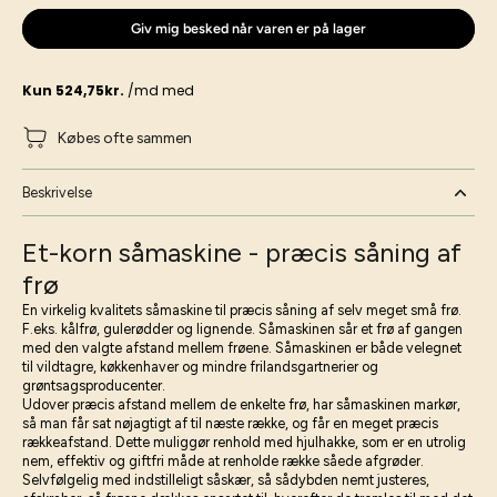
Giv mig besked når varen er på lager
Købes ofte sammen
Beskrivelse
Et-korn såmaskine - præcis såning af
frø
En virkelig kvalitets såmaskine til præcis såning af selv meget små frø.
F.eks. kålfrø, gulerødder og lignende. Såmaskinen sår et frø af gangen
med den valgte afstand mellem frøene. Såmaskinen er både velegnet
til vildtagre, køkkenhaver og mindre frilandsgartnerier og
grøntsagsproducenter.
Udover præcis afstand mellem de enkelte frø, har såmaskinen markør,
så man får sat nøjagtigt af til næste række, og får en meget præcis
rækkeafstand. Dette muliggør renhold med
hjulhakke
, som er en utrolig
nem, effektiv og giftfri måde at renholde række såede afgrøder.
Selvfølgelig med indstilleligt såskær, så sådybden nemt justeres,