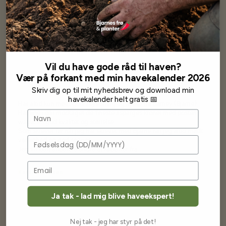
Vores kunder
siger...
Vil du have gode råd til haven?
Vær på forkant med min havekalender 2026
Skriv dig op til mit nyhedsbrev og download min
havekalender helt gratis 📅
Har altid kun mødt god vejledning og hjælp fra Barney (Bjarne)
Navn
Har lige i går modtaget de fineste asparges kroner med posten
wauw en god kvalitet og størrelse.
Som skrevet før når jeg har skrevet med Bjarne har jeg altid mødt
Fødselsdag
venlighed og god service.
Jeg vil klart anbefale andre at købe her fra
Karsten Larsen
Ja tak - lad mig blive haveekspert!
Nej tak - jeg har styr på det!