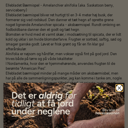
Ellebladet Bærmispel - Amelanchier alnifolia (aka. Saskatoon berry,
serviceberry)
Ellebladet bærmispel bliver ret hurtigt til en 3-4 meter høj busk, der
formerer sig ved rodskud. Den danner et tæt hegn af oprette grene
noget lignende Amelanchier spicata - aksbærmispel. Rundt omkring en
fodboldbane danner den et godt og tæt hegn.
Blomsten er hvid med et varmt skær, i modsætning til spicata, der er lidt
kold og uklar i sin hvide blomsterfarve. Frugten er sortrød, saftig, sød og
smager ganske godt. Løvet er frisk grønt og får en fin klar gul
efterårskulør.
Alnifolia er nøjsom og hårdfør, men vokser også fint på god jord. Den
trives både på tørre og på våde lokaliteter.
I Nordamerika, hvor den er hjemmehørende, anvendes frugten til de
berømte ”American Pies”.
Ellebladet bærmispel minder på mange måder om aksbærmisbel, men
har på alle de sammenligningspunkter, jeg kan komme i tanke om, nogle
små fortrin. Jeg tror, at det er en tilfældighed, at spicata er den mest
brugte, medens kun ret få kender alnifolia, som i øvrigt anvendes mere i
Finland
minimum 25 frø
Specifikationer
Se mere af Alle produkter