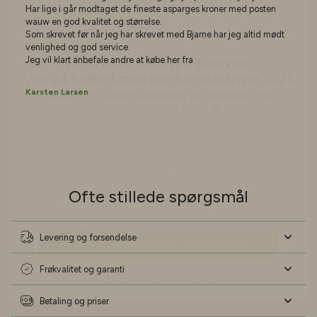
Har lige i går modtaget de fineste asparges kroner med posten
Vil du have gode råd til haven?
wauw en god kvalitet og størrelse.
Vær på forkant med min havekalender 2026
Som skrevet før når jeg har skrevet med Bjarne har jeg altid mødt
venlighed og god service.
Skriv dig op til mit nyhedsbrev og download min
Jeg vil klart anbefale andre at købe her fra
havekalender helt gratis 📅
Navn
Karsten Larsen
Fødselsdag
Ofte stillede spørgsmål
Ja tak - lad mig blive haveekspert!
Nej tak - jeg har styr på det!
Levering og forsendelse
Frøkvalitet og garanti
Betaling og priser