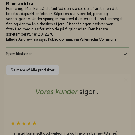
Minimum 5
frø
Formering: Man kan så elefantfod den største del af året, men det
bedste tidspunkt er februar. Såjorden skal være let, porøs og
vandsugende. Un­der spiringen må frøet ikke tørre ud. Frøet er meget
fint, og det må ikke dækkes af jord. Efter såningen dækker man
frøskålen med glas for at holde på fugtigheden. Den bedste
spiretempe­ratur er 20-22°C.
Billede:Andrew massyn, Public domain, via Wikimedia Commons
Specifikationer
Se mere af Alle produkter
Vores kunder
siger...
Har altid kun mødt god vejledning og hjælp fra Barney (Bjarne)