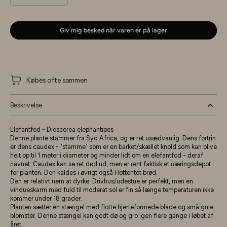
Giv mig besked når varen er på lager
Købes ofte sammen
Beskrivelse
Elefantfod - Dioscorea elephantipes
Denne plante stammer fra Syd Africa, og er ret usædvanlig. Dens fortrin
er dens caudex - "stamme" som er en barket/skællet knold som kan blive
helt op til 1 meter i diameter og minder lidt om en elefantfod - deraf
navnet. Caudex kan se ret død ud, men er rent faktisk et næringsdepot
for planten. Den kaldes i øvrigt også Hottentot brød.
Den er relativt nem at dyrke. Drivhus/udestue er perfekt, men en
vindueskarm med fuld til moderat sol er fin så længe temperaturen ikke
kommer under 18 grader.
Planten sætter en stængel med flotte hjerteformede blade og små gule
blomster. Denne stængel kan godt dø og gro igen flere gange i løbet af
året.