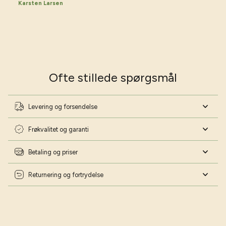
Karsten Larsen
Vil du have gode råd til haven?
Vær på forkant med min havekalender 2026
Skriv dig op til mit nyhedsbrev og download min
havekalender helt gratis 📅
Navn
Ofte stillede spørgsmål
Fødselsdag
Levering og forsendelse
Frøkvalitet og garanti
Ja tak - lad mig blive haveekspert!
Betaling og priser
Nej tak - jeg har styr på det!
Returnering og fortrydelse