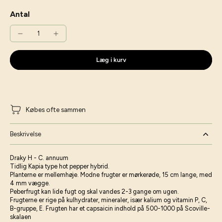
Antal
Læg i kurv
Købes ofte sammen
Beskrivelse
Draky H - C. annuum
Tidlig Kapia type hot pepper hybrid.
Planterne er mellemhøje. Modne frugter er mørkerøde, 15 cm lange, med
4 mm vægge.
Peberfrugt kan lide fugt og skal vandes 2-3 gange om ugen.
Frugterne er rige på kulhydrater, mineraler, især kalium og vitamin P, C,
B-gruppe, E. Frugten har et capsaicin indhold på 500-1000 på Scoville-
skalaen