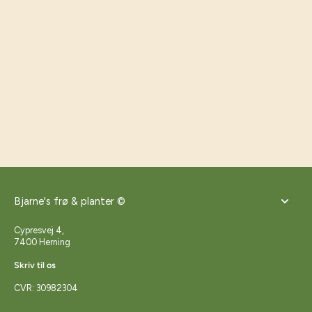
Bjarne's frø & planter ©
Cypresvej 4,
7400 Herning
Skriv til os
CVR: 30982304