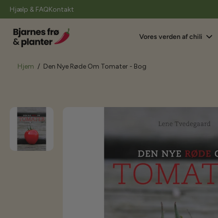
il
Hjælp & FAQ
Kontakt
indhold
Vores verden af chili
Hjem
/
Den Nye Røde Om Tomater - Bog
Gå
til
produktoplysninger