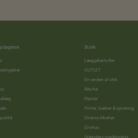
pdagelse
Butik
o
Læggekartofler
etingelser
OUTLET
En verden af chili
os
Alle frø
ndlæg
Planter
køb
Potter, bakker & spireting
spolitik
Diverse tilbehør
Drivhus
Udendørs madlavning