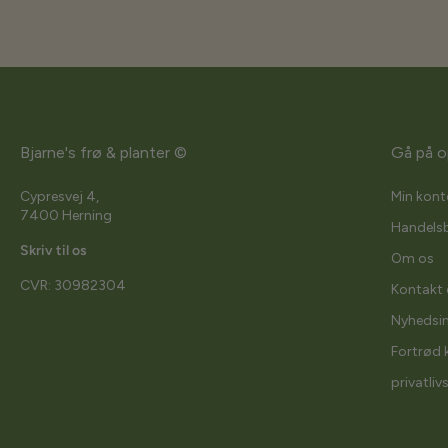
Bjarne's frø & planter ©
Gå på o
Cypresvej 4,
Min kont
7400 Herning
Handelsb
Skriv til os
Om os
CVR: 30982304
Kontakt 
Nyhedsi
Fortrød 
privatliv