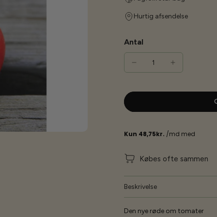
Hurtig afsendelse
Antal
G
Købes ofte sammen
Beskrivelse
Den nye røde om tomater