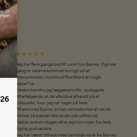
Jeg har flere gange bestilt varer hos Barney. Og hver
gang er varerne kommet hurtigt ud af
virksomheden, hvorimod PostNord er nogle
sløser*ve.
Senest bestilte jeg læggekartofler, opdagede
026
efterfølgende, at de ville blive afsendt på et
tidspunkt, hvor jeg var taget på ferie.
Aftalte med Bjarne, at han ventede med at sende
afsted, så pakken ikke skulle stå uafhentet.
Pakken ankom dagen efter jeg kom hjem fra ferie.
Rigtig god service.
Jeg har været tilfreds med samtlige varer fra Barney.