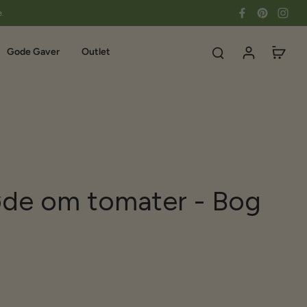
e.
Gode Gaver
Outlet
øde om tomater - Bog