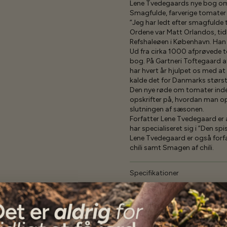
Lene Tvedegaards nye bog o
Smagfulde, farverige tomater
”Jeg har ledt efter smagfulde 
Ordene var Matt Orlandos, ti
Refshaleøen i København. Han
Ud fra cirka 1000 afprøvede to
bog. På Gartneri Toftegaard a
har hvert år hjulpet os med a
kalde det for Danmarks størs
Den nye røde om tomater inde
opskrifter på, hvordan man op
slutningen af sæsonen.
Forfatter Lene Tvedegaard er 
har specialiseret sig i ”Den s
Lene Tvedegaard er også forfat
chili samt Smagen af chili.
Specifikationer
Se mere af Alle produkter