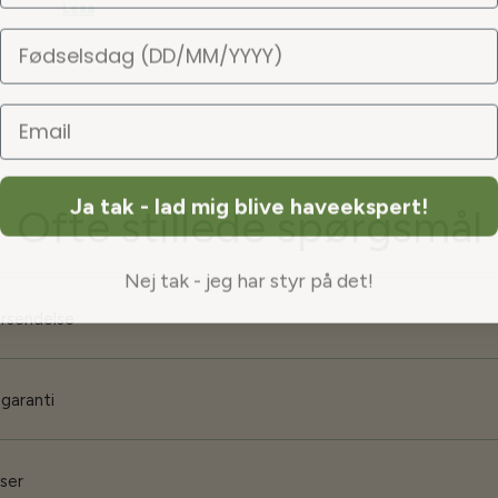
Leaa
Fødselsdag
Ja tak - lad mig blive haveekspert!
Ofte stillede spørgsmål
Nej tak - jeg har styr på det!
orsendelse
 garanti
iser