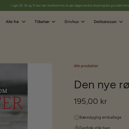
I uge 29, 30 og 31 kan der forekomme et par dages ekstra leveringstid grundet feri
Alle frø
Tilbehør
Drivhus
Delikatesser
Alle produkter
Den nye r
195,00 kr
Bæredygtig emballage
Fagfolk står bag