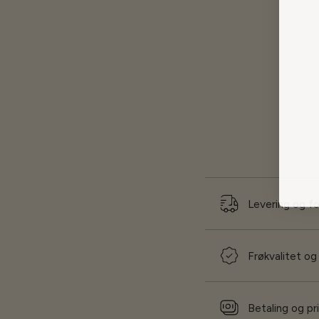
Levering og f
Frøkvalitet og
Betaling og pr