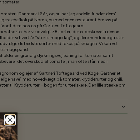
m tomater
tomater i Danmark i 6 år, og nu har jeg endelig fundet dem”.
dligere chefkok på Noma, nu med egen restaurant Amass på
 fandt dem hos os på Gartneri Toftegaard.
matsorter har vi udvalgt 78 sorter, der er beskrevet i denne
fholder vi hvert år ”store smagedag”, og flere hundrede gæster
t udvælge de bedste sorter med fokus på smagen. Vi kan vel
te smagepanel.
holder en grundig dyrkningsvejledning for tomater samt
bevarer det overskud af tomater, man ofte står med i
agronom og ejer af Gartneri Toftegaard ved Køge. Gartneriet
piselige have” med hovedvægt på tomater, krydderurter og chili.
ter til Krydderurter – bogen for urteelskere, Den lille stærke om