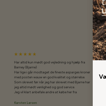
Har altid kun mødt god vejledning og hjælp fra
Barney (Bjarne)
Har lige i går modtaget de fineste asparges kroner
Væ
med posten wauw en god kvalitet og størrelse.
Som skrevet før når jeg har skrevet med Bjarne har
jeg altid mødt venlighed og god service.
Jeg vil klart anbefale andre at købe her fra
Karsten Larsen