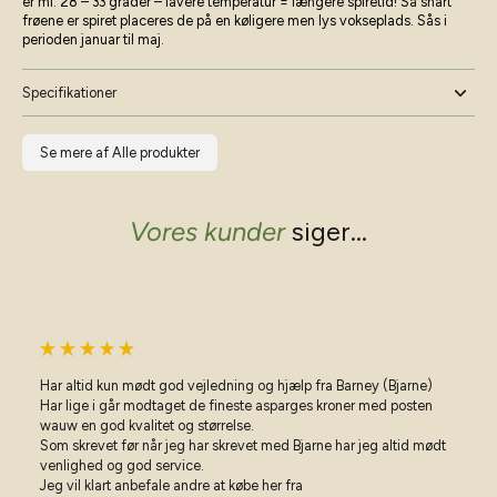
er ml. 28 – 33 grader – lavere temperatur = længere spiretid! Så snart
frøene er spiret placeres de på en køligere men lys vokseplads. Sås i
perioden januar til maj.
Specifikationer
Se mere af Alle produkter
Vores kunder
siger...
Har altid kun mødt god vejledning og hjælp fra Barney (Bjarne)
Har lige i går modtaget de fineste asparges kroner med posten
wauw en god kvalitet og størrelse.
Som skrevet før når jeg har skrevet med Bjarne har jeg altid mødt
venlighed og god service.
Vil du have gode råd til haven?
Jeg vil klart anbefale andre at købe her fra