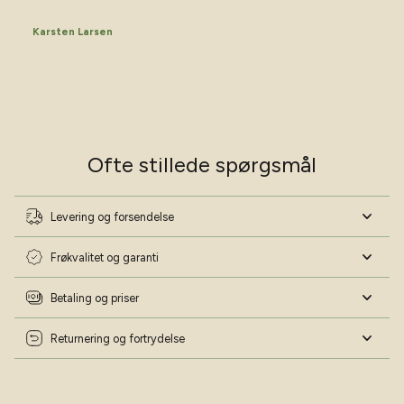
Vær på forkant med min havekalender 2026
Skriv dig op til mit nyhedsbrev og download min
Karsten Larsen
havekalender helt gratis 📅
Navn
Fødselsdag
Ofte stillede spørgsmål
Ja tak - lad mig blive haveekspert!
Levering og forsendelse
Nej tak - jeg har styr på det!
Frøkvalitet og garanti
Betaling og priser
Returnering og fortrydelse