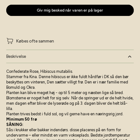
Giv mig besked når varen er på lager
Købes ofte sammen
Beskrivelse
Confederate Rose, Hibiscus mutabilis.
Stammer fra Kina. Denne hibiscus er ikke fuldt hårdfør i DK så den bør
beskyttes om vinteren, Den sætter villigt frø. Den er i nær familie med
Bomuld og Okra.
Planten kan blive meget høj - op til 5 meter og næsten lige så bred.
Blomsterne er noget helt for sig selv. Når de springer ud er de helt hvide,
men dagen efter bliver de lyserøde og på 3. dagen bliver de helt blå-
lilla.
Planten trives bedst i fuld sol, og vil gerne have en næringsrig jord.
Minimum 50 frø
SÅNING:
Sås i krukker eller bakker indendørs. disse placeres på en form for
undervarme – eller mindst en varm vokseplads. Bedste jordtemperatur