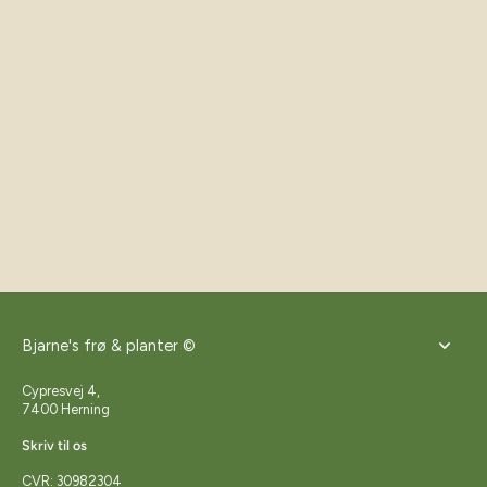
Bjarne's frø & planter ©
Cypresvej 4,
7400 Herning
Skriv til os
CVR: 30982304