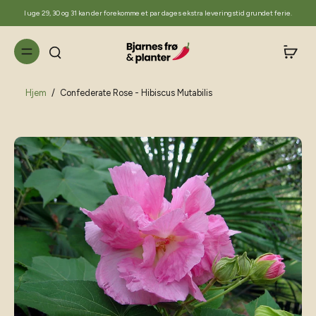
til
I uge 29, 30 og 31 kan der forekomme et par dages ekstra leveringstid grundet ferie.
indhold
Hjem
/
Confederate Rose - Hibiscus Mutabilis