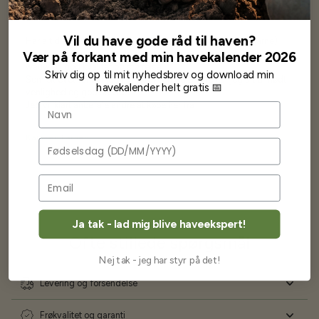
Vil du have gode råd til haven?
Har altid kun mødt god vejledning og hjælp fra Barney (Bjarne)
Har lige i går modtaget de fineste asparges kroner med posten
Vær på forkant med min havekalender 2026
wauw en god kvalitet og størrelse.
Skriv dig op til mit nyhedsbrev og download min
Som skrevet før når jeg har skrevet med Bjarne har jeg altid mødt
havekalender helt gratis 📅
venlighed og god service.
Jeg vil klart anbefale andre at købe her fra
Navn
Karsten Larsen
Fødselsdag
Ja tak - lad mig blive haveekspert!
Ofte stillede spørgsmål
Nej tak - jeg har styr på det!
Levering og forsendelse
Frøkvalitet og garanti