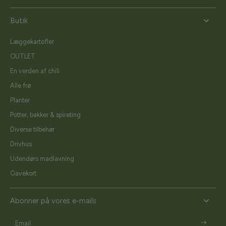
Butik
Læggekartofler
OUTLET
En verden af chili
Alle frø
Planter
Potter, bakker & spireting
Diverse tilbehør
Drivhus
Udendørs madlavning
Gavekort
Abonner på vores e-mails
Email