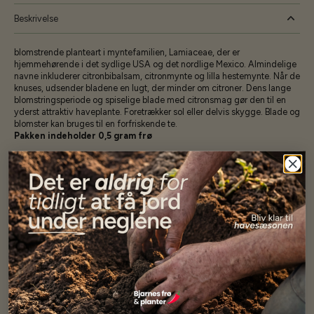
Beskrivelse
blomstrende planteart i myntefamilien, Lamiaceae, der er
hjemmehørende i det sydlige USA og det nordlige Mexico. Almindelige
navne inkluderer citronbibalsam, citronmynte og lilla hestemynte. Når de
knuses, udsender bladene en lugt, der minder om citroner. Dens lange
blomstringsperiode og spiselige blade med citronsmag gør den til en
yderst attraktiv haveplante. Foretrækker sol eller delvis skygge. Blade og
blomster kan bruges til en forfriskende te.
Pakken indeholder 0,5 gram frø
Specifikationer
Se mere af Alle produkter
Vores kunder
siger...