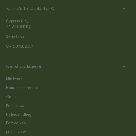
Bjarne's frø & planter ©
Cypresvej 4,
7400 Herning
Skriv til os
CVR: 30982304
Gå på opdagelse
Min konto
Handelsbetingelser
Om os
Kontakt os
Nyhedsindlæg
Fortrød køb
privatlivspolitik