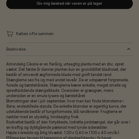
Giv mig besked når varen er på lager
Købes ofte sammen
Beskrivelse
Almindelig Cikorie er en flerårig, urteagtig plante med en stiv, opret
vækst. Det første år danner planten kun en grundstillet bladroset, der
består af omvendt ægformede blade med groft tandet rand.
Stænglerne ses fra og med andet leveår. De er udspærret forgrenede,
furede og børstehårede. Stænglerne bærer enkelte, meget smalle og
spredtsiddende stængelblade. Oversiden er græsgrøn, mens
undersiden er en smule lysere og børstehåret.
Blomstringen sker i juli-september, hvor man kan finde blomsterne i
åbne, endestillede stande. De enkelte blomster er egentlig kurve, der
udelukkende består af tungeformede, blå randkroner. Frugterne er
nødder med en utydelig, hindeagtig fnok.
Rodnettet består af den fortykkede, lodrette jordstængel, der går over i
en kraftig og dybtgående pælerod med tynde siderødder.
Højde x bredde og årlig tilvækst: 1,00 x 0,40 m (100 x 40 cm/år).
Målene kan bruges til beregning af planteafstande i fx haver.