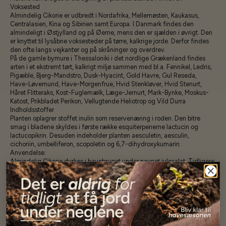
Voksested
Almindelig Cikorie er udbredt i Nordafrika, Mellemøsten, Kaukasus,
Centralasien, Kina og Sibirien samt Europa. I Danmark findes den
almindeligt i Østjylland og på Øerne, mens den er sjælden i øvrigt. Den
er knyttet til lysåbne voksesteder på tørre, kalkrige jorde. Derfor findes
den ofte langs vejkanter og på skråninger og overdrev.
På de gamle bymure i Thessaloniki i det nordlige Grækenland findes
arten i et ekstremt tørt, kalkrigt miljø sammen med bl.a. Fennikel, Ledris,
Pigæble, Bjerg-Mandstro, Dusk-Hyacint, Gold Havre, Gul Reseda,
Have-Løvemund, Have-Morgenfrue, Hvid Stenkløver, Hvid Stenurt,
Håret Flitteraks, Kost-Fuglemælk, Læge-Jernurt, Mark-Bynke, Moskus-
Katost, Prikbladet Perikon, Vellugtende Heliotrop og Vild Durra
Indholdsstoffer
Planten oplagrer stoffet inulin som reservenæring i roden. Den bitre
smag i bladene skyldes i første række esquiterpenerne lactucin og
lactucopikrin. Desuden indeholder planten aesculetin, aesculin,
cichoriin, umbelliferon, scopoletin og 6,7-dihydroxykumarin.
Anvendelse:
Almindelig Cikorie dyrkes i havebruget under navnet julesalat. Tidligere
har de tørrede og ristede rødder været brugt som kaffeerstatning (og
solgt under navnene "Richs" og "Danmarks").
Skud af Almindelig Cikorie, der er drevet i mørke, sælges sidst på
efteråret under navnet "julesalat".
minimum 250 frø