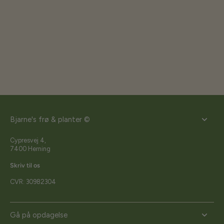
Bjarne's frø & planter ©
Cypresvej 4,
7400 Herning
Skriv til os
CVR: 30982304
Gå på opdagelse