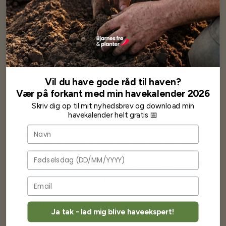
Specifikationer
Se mere af Alle produkter
Vores kunder
siger...
Vil du have gode råd til haven?
Vær på forkant med min havekalender 2026
Skriv dig op til mit nyhedsbrev og download min
havekalender helt gratis 📅
Navn
Har altid kun mødt god vejledning og hjælp fra Barney (Bjarne)
Har lige i går modtaget de fineste asparges kroner med posten
wauw en god kvalitet og størrelse.
Fødselsdag
Som skrevet før når jeg har skrevet med Bjarne har jeg altid mødt
venlighed og god service.
Jeg vil klart anbefale andre at købe her fra
Karsten Larsen
Ja tak - lad mig blive haveekspert!