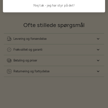
Nej tak - jeg har styr på det!
Ofte stillede spørgsmål
Levering og forsendelse
Frøkvalitet og garanti
Betaling og priser
Returnering og fortrydelse