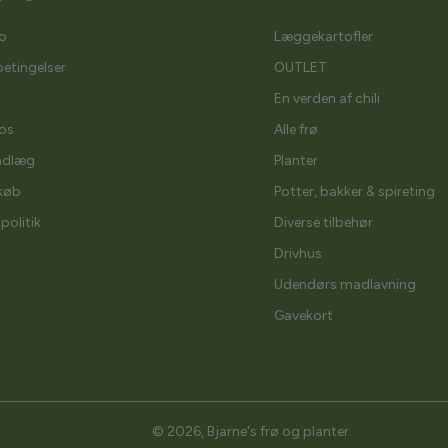
o
Læggekartofler
etingelser
OUTLET
En verden af chili
os
Alle frø
ndlæg
Planter
køb
Potter, bakker & spireting
spolitik
Diverse tilbehør
Drivhus
Udendørs madlavning
Gavekort
© 2026,
Bjarne's frø og planter
.