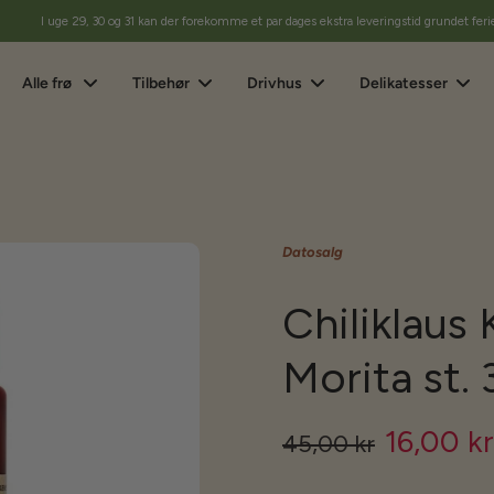
I uge 29, 30 og 31 kan der forekomme et par dages ekstra leveringstid grundet feri
Alle frø
Tilbehør
Drivhus
Delikatesser
Datosalg
Chiliklaus
Morita st. 
16,00 kr
45,00 kr