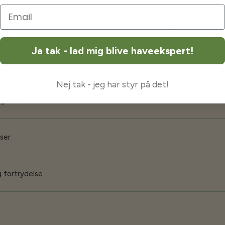
Ofte stillede spørgsmål
Ja tak - lad mig blive haveekspert!
orsendelse
Nej tak - jeg har styr på det!
 garanti
iser
 fortrydelse