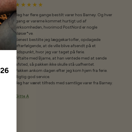
Jeg har flere gange bestilt varer hos Barney. Og hver
gang er varerne kommet hurtigt ud af
virksomheden, hvorimod PostNord er nogle
sløser*ve.
Senest bestilte jeg læggekartofler, opdagede
efterfølgende, at de ville blive afsendt på et
tidspunkt, hvor jeg var taget på ferie.
Aftalte med Bjarne, at han ventede med at sende
afsted, så pakken ikke skulle stå uafhentet.
026
Pakken ankom dagen efter jeg kom hjem fra ferie.
Rigtig god service.
Jeg har været tilfreds med samtlige varer fra Barney.
Gitte A