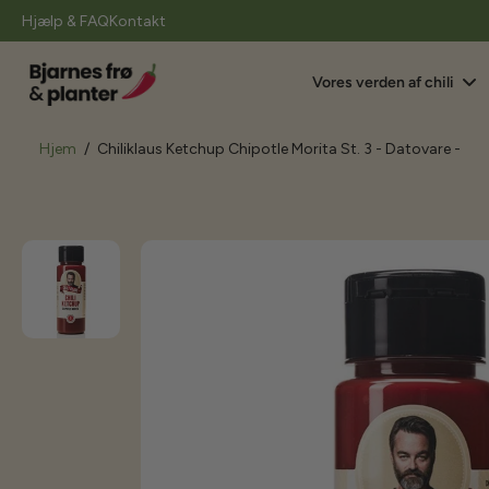
il
Hjælp & FAQ
Kontakt
indhold
Vores verden af chili
Hjem
/
Chiliklaus Ketchup Chipotle Morita St. 3 - Datovare -
Gå
til
produktoplysninger