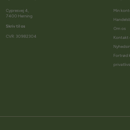
Cypresvej 4,
Min kont
7400 Herning
Handelsb
Skriv til os
Om os
CVR: 30982304
Kontakt 
Nyhedsi
Fortrød 
privatliv