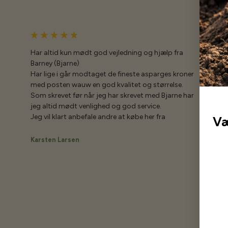
Har altid kun mødt god vejledning og hjælp fra
Barney (Bjarne)
Har lige i går modtaget de fineste asparges kroner
med posten wauw en god kvalitet og størrelse.
Som skrevet før når jeg har skrevet med Bjarne har
jeg altid mødt venlighed og god service.
Jeg vil klart anbefale andre at købe her fra
Væ
Karsten Larsen