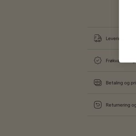
Levering og f
Frøkvalitet og
Betaling og pr
Returnering og