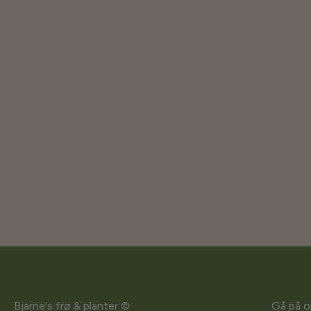
Bjarne's frø & planter ©
Gå på o