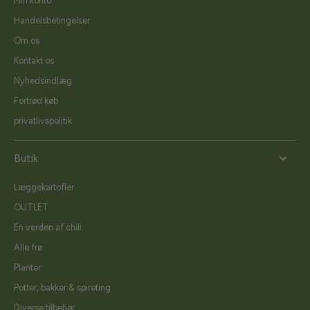
Min konto
Handelsbetingelser
Om os
Kontakt os
Nyhedsindlæg
Fortrød køb
privatlivspolitik
Butik
Læggekartofler
OUTLET
En verden af chili
Alle frø
Planter
Potter, bakker & spireting
Diverse tilbehør