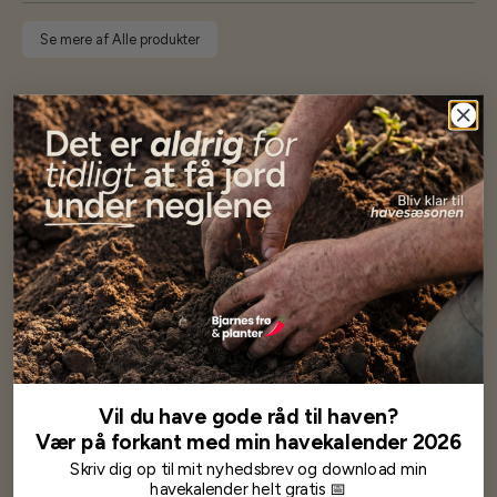
Se mere af Alle produkter
Vores kunder
siger...
Har altid kun mødt god vejledning og hjælp fra Barney (Bjarne)
Har lige i går modtaget de fineste asparges kroner med posten
wauw en god kvalitet og størrelse.
Som skrevet før når jeg har skrevet med Bjarne har jeg altid mødt
venlighed og god service.
Jeg vil klart anbefale andre at købe her fra
Vil du have gode råd til haven?
Karsten Larsen
Vær på forkant med min havekalender 2026
Skriv dig op til mit nyhedsbrev og download min
havekalender helt gratis 📅