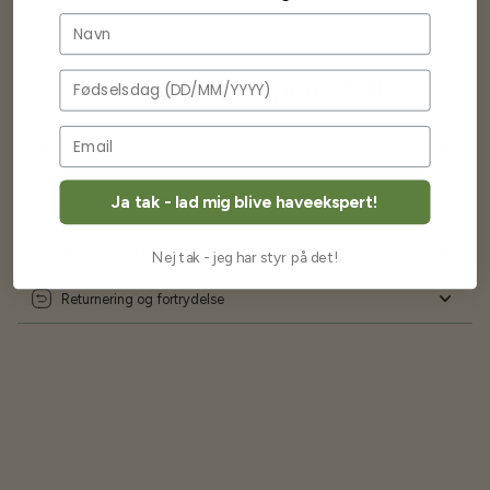
Navn
Fødselsdag
Ofte stillede spørgsmål
Levering og forsendelse
Ja tak - lad mig blive haveekspert!
Frøkvalitet og garanti
Betaling og priser
Nej tak - jeg har styr på det!
Returnering og fortrydelse