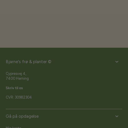
Bjarne's frø & planter ©
Cypresvej 4,
7400 Herning
Skriv til os
CVR: 30982304
Gå på opdagelse