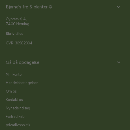
Bjarne's frø & planter ©
Cypresvej 4,
7400 Herning
Skriv til os
CVR: 30982304
Gå på opdagelse
Min konto
Handelsbetingelser
Om os
Kontakt os
Nyhedsindlæg
Fortrød køb
privatlivspolitik