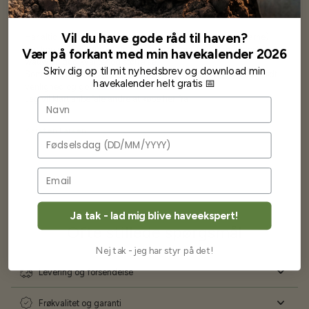
Vil du have gode råd til haven?
Har altid kun mødt god vejledning og hjælp fra Barney (Bjarne)
Har lige i går modtaget de fineste asparges kroner med posten
Vær på forkant med min havekalender 2026
wauw en god kvalitet og størrelse.
Skriv dig op til mit nyhedsbrev og download min
Som skrevet før når jeg har skrevet med Bjarne har jeg altid mødt
havekalender helt gratis 📅
venlighed og god service.
Jeg vil klart anbefale andre at købe her fra
Navn
Karsten Larsen
Fødselsdag
Ja tak - lad mig blive haveekspert!
Ofte stillede spørgsmål
Nej tak - jeg har styr på det!
Levering og forsendelse
Frøkvalitet og garanti