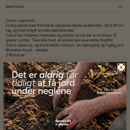
Beskrivelse
Canna x generalis
Frodig plante med flot tropisk udseende blade og blomster. Op til 90 cm
høj, og med meget smukke røde blomster.
Canna kan forspires indendøre og plantes ud når der er minimum 12
grader i jorden. Tåler ikke frost, så knolde skal overvintres frostfrit.
Canna elsker sol, og trives bedst i fuld sol, i en næringsrig og fugtig jord.
Blomstrer fra juli - oktober
2 Rhizomer
Specifikationer
Se mere af Alle produkter
Vores kunder
siger...