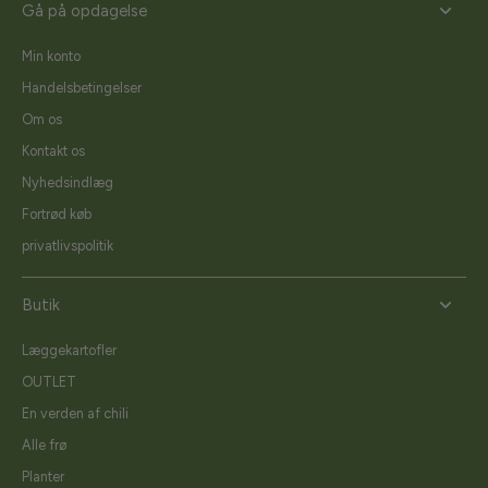
Gå på opdagelse
Min konto
Handelsbetingelser
Om os
Kontakt os
Nyhedsindlæg
Fortrød køb
privatlivspolitik
Butik
Læggekartofler
OUTLET
En verden af chili
Alle frø
Planter