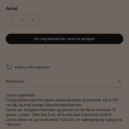
Antal
Giv mig besked når varen er på lager
Købes ofte sammen
Beskrivelse
Canna x generalis
Frodig plante med flot tropisk udseende blade og blomster. Op til 150
cm høj, og med orange-laksefarvede blomster.
Canna kan forspires indendøre og plantes ud når der er minimum 12
grader i jorden. Tåler ikke frost, så knolde skal overvintres frostfrit.
Canna elsker sol, og trives bedst i fuld sol, i en næringsrig og fugtig jord.
1 Rhizom