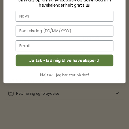
havekalender helt gratis 📅
Navn
Fødselsdag
Ofte stillede spørgsmål
Levering og forsendelse
Ja tak - lad mig blive haveekspert!
Frøkvalitet og garanti
Nej tak - jeg har styr på det!
Betaling og priser
Returnering og fortrydelse