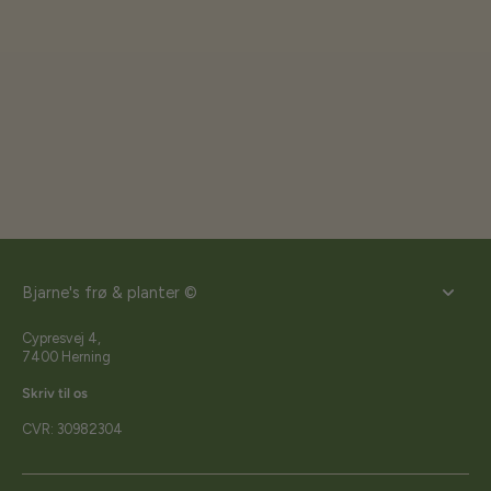
Bjarne's frø & planter ©
Cypresvej 4,
7400 Herning
Skriv til os
CVR: 30982304