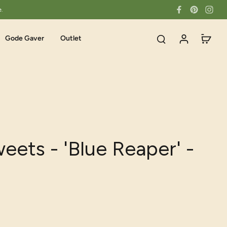
e.
Gode Gaver
Outlet
eets - 'Blue Reaper' -