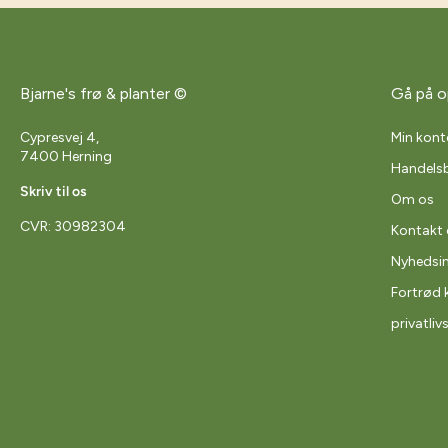
Bjarne's frø & planter ©
Gå på o
Cypresvej 4,
Min kont
7400 Herning
Handelsb
Skriv til os
Om os
CVR: 30982304
Kontakt 
Nyhedsi
Fortrød 
privatliv