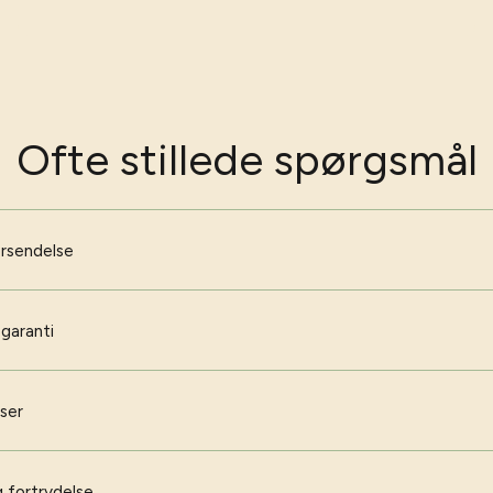
Ofte stillede spørgsmål
orsendelse
 garanti
iser
 fortrydelse