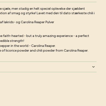
 sjæle, men stadig en helt speciel oplevelse der sjældent
ion af smag og styrke! Lavet med den til dato stærkeste chili i
 lakrids- og Carolina Reaper Pulver
the faith-hearted - but a truly amazing experience - a perfect
edible strength!
pepper in the world - Carolina Reaper.
re of licorice powder and chili powder from Carolina Reaper.