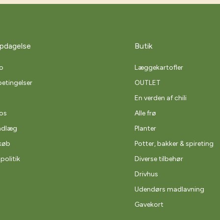
pdagelse
Butik
o
Læggekartofler
etingelser
OUTLET
En verden af chili
os
Alle frø
ndlæg
Planter
køb
Potter, bakker & spireting
spolitik
Diverse tilbehør
Drivhus
Udendørs madlavning
Gavekort