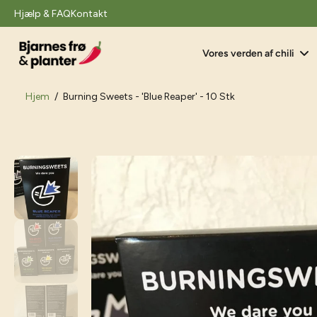
il
Hjælp & FAQ
Kontakt
indhold
Vores verden af chili
Hjem
/
Burning Sweets - 'Blue Reaper' - 10 Stk
Gå
til
produktoplysninger