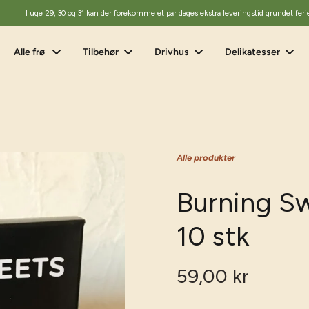
I uge 29, 30 og 31 kan der forekomme et par dages ekstra leveringstid grundet feri
Alle frø
Tilbehør
Drivhus
Delikatesser
Alle produkter
Burning Sw
10 stk
59,00 kr