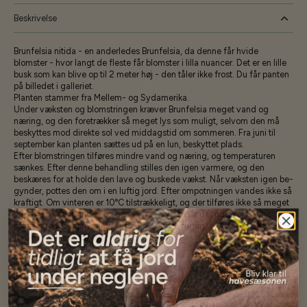
Beskrivelse
Brunfelsia nitida - en anderledes Brunfelsia, da denne får hvide
blomster - hvor langt de fleste får blomster i lilla nuancer. Det er en lille
busk som kan blive op til 2 meter høj - den tåler ikke frost. Du får panten
på billedet i galleriet.
Planten stammer fra Mellem- og Syd­amerika.
Under væksten og blomstrin­gen kræver Brunfelsia meget vand og
næring, og den foretrækker så meget lys som muligt, selvom den må
beskyt­tes mod direkte sol ved middagstid om sommeren. Fra juni til
september kan planten sættes ud på en lun, beskyttet plads.
Efter blomstringen tilføres mindre vand og næring, og temperaturen
sænkes. Efter denne be­handling stilles den igen varmere, og den
beskæres for at holde den lave og buskede vækst. Når væksten igen be­
gynder, pottes den om i en luftig jord. Efter ompotningen vandes ikke så
kraftigt. Om vinteren er 10°C tilstrække­ligt, og der tilføres ikke så meget
vand. Hvis der vandes og gødes for meget. går det ud over den
efterfølgende blomstring. Luften skal være fugtig, og der må ikke
forekomme træk på over­vintringsstedet.
CO 2L
Specifikationer