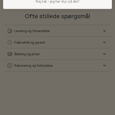
Nej tak - jeg har styr på det!
Ofte stillede spørgsmål
Levering og forsendelse
Frøkvalitet og garanti
Betaling og priser
Returnering og fortrydelse