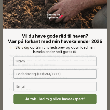
Se mere af Alle produkter
Vores kunder
siger...
Vil du have gode råd til haven?
Vær på forkant med min havekalender 2026
Skriv dig op til mit nyhedsbrev og download min
havekalender helt gratis 📅
Har altid kun mødt god vejledning og hjælp fra Barney (Bjarne)
Navn
Har lige i går modtaget de fineste asparges kroner med posten
wauw en god kvalitet og størrelse.
Som skrevet før når jeg har skrevet med Bjarne har jeg altid mødt
Fødselsdag
venlighed og god service.
Jeg vil klart anbefale andre at købe her fra
Karsten Larsen
Ja tak - lad mig blive haveekspert!