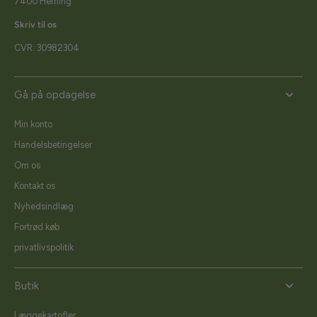
7400 Herning
Skriv til os
CVR: 30982304
Gå på opdagelse
Min konto
Handelsbetingelser
Om os
Kontakt os
Nyhedsindlæg
Fortrød køb
privatlivspolitik
Butik
Læggekartofler