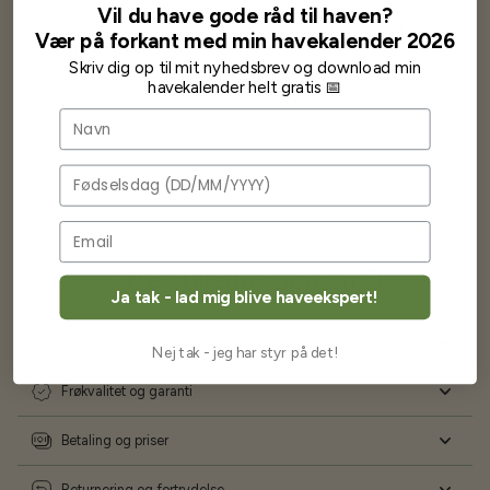
wauw en god kvalitet og størrelse.
Vil du have gode råd til haven?
Som skrevet før når jeg har skrevet med Bjarne har jeg altid mødt
Vær på forkant med min havekalender 2026
venlighed og god service.
Skriv dig op til mit nyhedsbrev og download min
Jeg vil klart anbefale andre at købe her fra
havekalender helt gratis 📅
Navn
Karsten Larsen
Fødselsdag
Ofte stillede spørgsmål
Ja tak - lad mig blive haveekspert!
Levering og forsendelse
Nej tak - jeg har styr på det!
Frøkvalitet og garanti
Betaling og priser
Returnering og fortrydelse