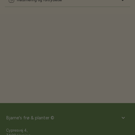
Bjarne's frø & planter ©
Cypresvej 4,