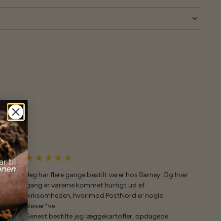
Jeg har flere gange bestilt varer hos Barney. Og hver
gang er varerne kommet hurtigt ud af
virksomheden, hvorimod PostNord er nogle
sløser*ve.
Senest bestilte jeg læggekartofler, opdagede