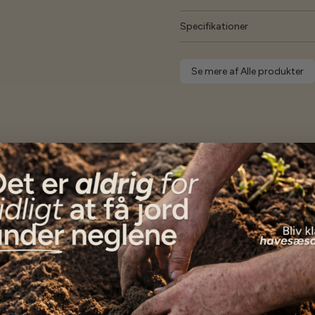
Specifikationer
Se mere af Alle produkter
Vores kunder
siger...
Alle frøene er endnu ikke i jorden, men kundeservice
var ud over alle forventninger. Varerne blev afsendt
med det samme, og da noget manglede eftersendte