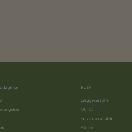
pdagelse
Butik
o
Læggekartofler
etingelser
OUTLET
En verden af chili
os
Alle frø