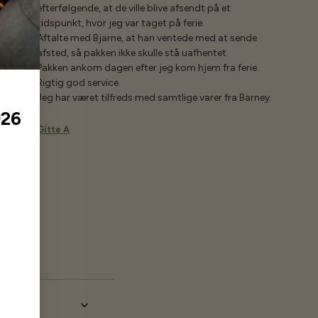
efterfølgende, at de ville blive afsendt på et
tidspunkt, hvor jeg var taget på ferie.
Aftalte med Bjarne, at han ventede med at sende
afsted, så pakken ikke skulle stå uafhentet.
Pakken ankom dagen efter jeg kom hjem fra ferie.
Rigtig god service.
Jeg har været tilfreds med samtlige varer fra Barney.
026
Gitte A