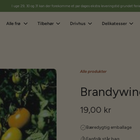
I uge 29, 30 og 31 kan der forekomme et par dages ekstra leveringstid grundet feri
Alle frø
Tilbehør
Drivhus
Delikatesser
Alle produkter
Brandywin
19,00 kr
Bæredygtig emballage
Fagfolk står bag