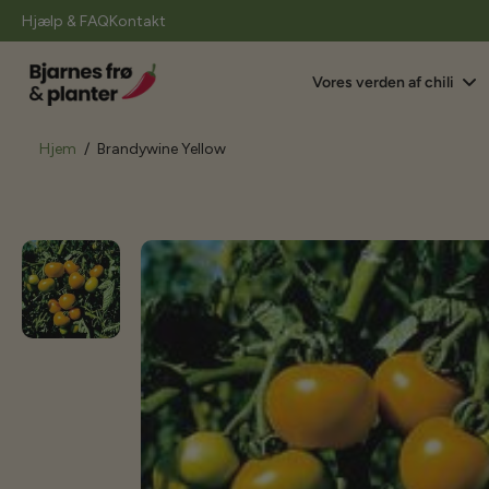
il
Hjælp & FAQ
Kontakt
indhold
Vores verden af chili
Hjem
/
Brandywine Yellow
Gå
til
produktoplysninger