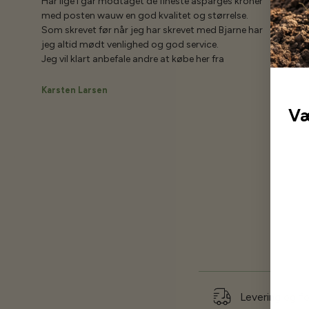
Har lige i går modtaget de fineste asparges kroner
med posten wauw en god kvalitet og størrelse.
Som skrevet før når jeg har skrevet med Bjarne har
jeg altid mødt venlighed og god service.
Jeg vil klart anbefale andre at købe her fra
Karsten Larsen
Væ
Levering og f