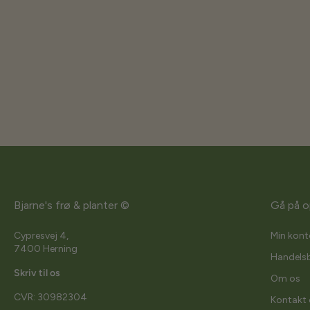
Bjarne's frø & planter ©
Gå på o
Cypresvej 4,
Min kont
7400 Herning
Handelsb
Skriv til os
Om os
CVR: 30982304
Kontakt 