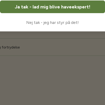
Ja tak - lad mig blive haveekspert!
 garanti
Nej tak - jeg har styr på det!
iser
 fortrydelse