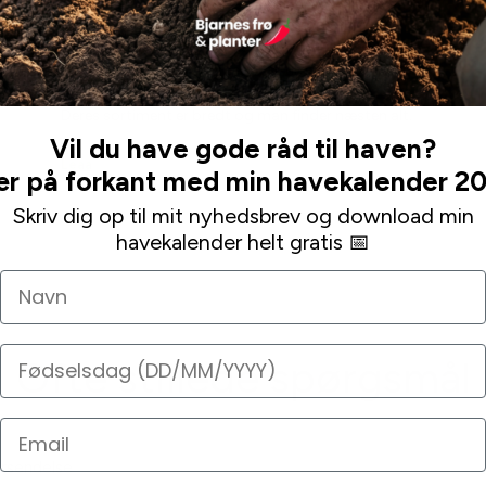
de det med det samme, selvom jeg havde skrevet, at
det ikke var nødvendigt. Endda vedlagt en venlig
hilsen og ekstra “gave” (tusinde tak!). Alle mine mails
blev besvaret indenfor meget få timer.
Deres sortiment er bredt og man finder næsten alt.
Vil du have gode råd til haven?
Leaa
r på forkant med min havekalender 2
Skriv dig op til mit nyhedsbrev og download min
havekalender helt gratis 📅
Navn
Fødselsdag
Ofte stillede spørgsmål
orsendelse