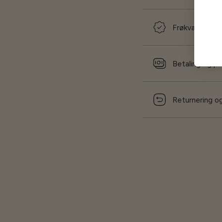
Frøkvalitet og
Betaling og pr
Returnering og