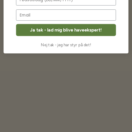
Frøkvalitet og garanti
Betaling og priser
Ja tak - lad mig blive haveekspert!
Returnering og fortrydelse
Nej tak - jeg har styr på det!