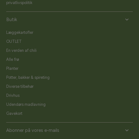
privatlivspolitik
Butik
Læggekartofler
OUTLET
En verden af chili
Alle frø
Planter
Potter, bakker & spireting
Diverse tilbehør
Drivhus
Udendørs madlavning
Gavekort
Abonner på vores e-mails