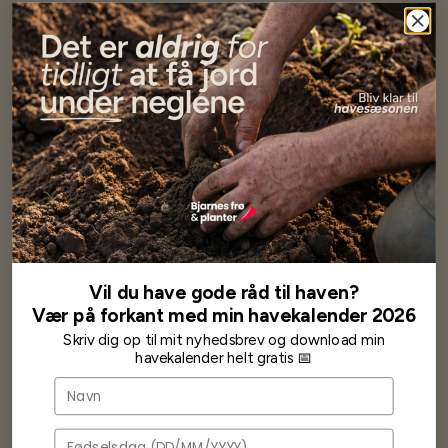
Har altid kun mødt god vejledning og hjælp fra Barney (Bjarne)
Har lige i går modtaget de fineste asparges kroner med posten
wauw en god kvalitet og størrelse.
Som skrevet før når jeg har skrevet med Bjarne har jeg altid mødt
venlighed og god service.
Jeg vil klart anbefale andre at købe her fra
Karsten Larsen
Vil du have gode råd til haven?
Vær på forkant med min havekalender 2026
Skriv dig op til mit nyhedsbrev og download min
havekalender helt gratis 📅
Ofte stillede spørgsmål
Navn
Levering og forsendelse
Fødselsdag