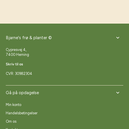
Bjarne's frø & planter ©
Cypresvej 4,
7400 Herning
Skriv til os
CVR: 30982304
Gå på opdagelse
Min konto
Handelsbetingelser
Om os