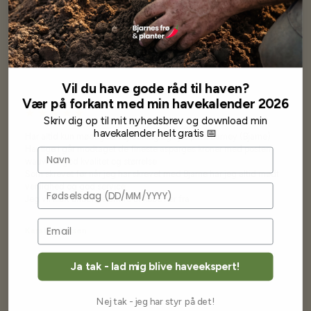
Vores kunder
siger...
Vil du have gode råd til haven?
Vær på forkant med min havekalender 2026
Skriv dig op til mit nyhedsbrev og download min
havekalender helt gratis 📅
Har altid kun mødt god vejledning og hjælp fra Barney (Bjarne)
Har lige i går modtaget de fineste asparges kroner med posten
Navn
wauw en god kvalitet og størrelse.
Som skrevet før når jeg har skrevet med Bjarne har jeg altid mødt
venlighed og god service.
Fødselsdag
Jeg vil klart anbefale andre at købe her fra
Karsten Larsen
Ja tak - lad mig blive haveekspert!
Nej tak - jeg har styr på det!