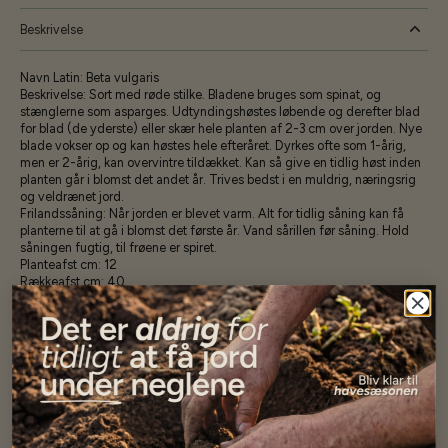
Beskrivelse
Navn Latin: Beta vulgaris
Beskrivelse: Sort med røde stilke. Bladene bruges som spinat, og
stænglerne som asparges. Udtyndingshøstes løbende og derefter blad
for blad (de yderste) eller skær hele planten af 2-3 cm over jorden. Nye
blade vokser op og kan høstes hele efteråret. Dyrkes ofte som 1-årig,
men er 2-årig, kan overvintre tildækket. Kan så give en tidlig høst inden
planten går i blomst det andet år. Trives bedst i en muldrig, næringsrig
og veldrænet jord.
Frilandssåning: Når jorden er blevet varm. Alt for tidlig såning kan få
planterne til at gå i blomst det første år. Vand sårillen før såning. Hold
såningen fugtig, til frøene er spiret.
Planteafst cm: 12
Rækkeafst cm: 40
Så-vej: Direkte såning
Levetid: 2-årig
Vækstbetingelse: Sol
Specifikationer
Se mere af Alle produkter