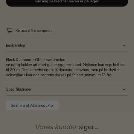
Giv mig besked når varen er på lager
Købes ofte sammen
Beskrivelse
Black Diamond - GUL - vandmelon
en rigtig lækker art med gult meget sødt kød. Melonen kan veje helt op
til 20 kg. Den er bedst egnet til dyrkning i drivhus, men på beskyttet
vokseplads kan den sagtens dyrkes på friland. minimum 12 frø
Specifikationer
Se mere af Alle produkter
Vores kunder
siger...