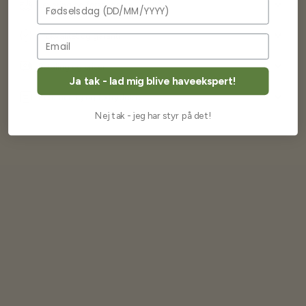
Fødselsdag
Levering og forsendelse
Frøkvalitet og garanti
Betaling og priser
Ja tak - lad mig blive haveekspert!
Returnering og fortrydelse
Nej tak - jeg har styr på det!