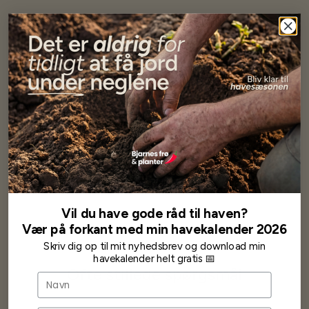
Har altid kun mødt god vejledning og hjælp fra Barney (Bjarne)
Har lige i går modtaget de fineste asparges kroner med posten
wauw en god kvalitet og størrelse.
Som skrevet før når jeg har skrevet med Bjarne har jeg altid mødt
venlighed og god service.
Jeg vil klart anbefale andre at købe her fra
Karsten Larsen
Vil du have gode råd til haven?
Vær på forkant med min havekalender 2026
Skriv dig op til mit nyhedsbrev og download min
havekalender helt gratis 📅
Ofte stillede spørgsmål
Navn