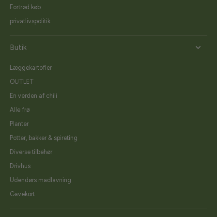
Fortrød køb
privatlivspolitik
Butik
Læggekartofler
OUTLET
En verden af chili
Alle frø
Planter
Potter, bakker & spireting
Diverse tilbehør
Drivhus
Udendørs madlavning
Gavekort