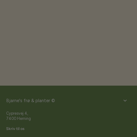
Bjarne's frø & planter ©
Cypresvej 4,
7400 Herning
Skriv til os