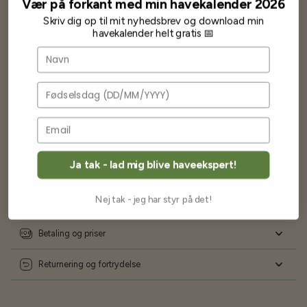
Jeg vil klart anbefale andre at købe her fra
Vær på forkant med min havekalender 2026
Skriv dig op til mit nyhedsbrev og download min
Karsten Larsen
havekalender helt gratis 📅
Navn
Fødselsdag
Ofte stillede spørgsmål
Ja tak - lad mig blive haveekspert!
Levering og forsendelse
Nej tak - jeg har styr på det!
Frøkvalitet og garanti
Betaling og priser
Returnering og fortrydelse