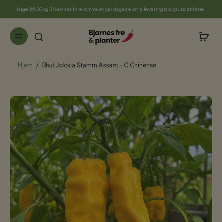
til
I uge 29, 30 og 31 kan der forekomme et par dages ekstra leveringstid grundet ferie.
indhold
Hjem
/
Bhut Jolokia Stamm Assam - C.Chinense