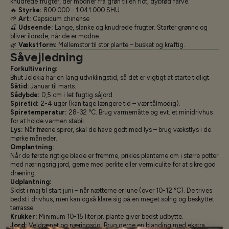
knudrede frugter, der modner fra grøn til en flot, dybrød farve.
🔥
Styrke:
800.000 - 1.041.000 SHU
🌱
Art:
Capsicum chinense
🍒
Udseende:
Lange, slanke og knudrede frugter. Starter grønne og
bliver ildrøde, når de er modne.
🌿
Vækstform:
Mellemstor til stor plante – busket og kraftig.
Såvejledning
Forkultivering:
Bhut Jolokia har en lang udviklingstid, så det er vigtigt at starte tidligt.
Såtid:
Januar til marts.
Sådybde:
0,5 cm i let fugtig såjord.
Spiretid:
2-4 uger (kan tage længere tid – vær tålmodig).
Spiretemperatur:
28-32 °C. Brug varmemåtte og evt. et minidrivhus
for at holde varmen stabil.
Lys:
Når frøene spirer, skal de have godt med lys – brug vækstlys i de
mørke måneder.
Omplantning:
Når de første rigtige blade er fremme, prikles planterne om i større potter
med næringsrig jord, gerne med perlite eller vermiculite for at sikre god
dræning.
Udplantning:
Sidst i maj til start juni – når nætterne er lune (over 10-12 °C). De trives
bedst i drivhus, men kan også klare sig på en meget solrig og beskyttet
terrasse.
Krukker:
Minimum 10-15 liter pr. plante giver bedst udbytte.
Jord:
Veldrænet og næringsrig. Brug gerne en blanding med ekstra