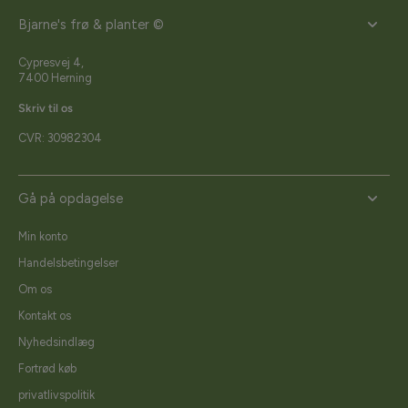
Bjarne's frø & planter ©
Cypresvej 4,
7400 Herning
Skriv til os
CVR: 30982304
Gå på opdagelse
Min konto
Handelsbetingelser
Om os
Kontakt os
Nyhedsindlæg
Fortrød køb
privatlivspolitik