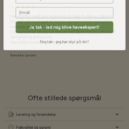
Har altid kun mødt god vejledning og hjælp fra Barney (Bjarne)
Har lige i går modtaget de fineste asparges kroner med posten
Ja tak - lad mig blive haveekspert!
wauw en god kvalitet og størrelse.
Som skrevet før når jeg har skrevet med Bjarne har jeg altid mødt
venlighed og god service.
Nej tak - jeg har styr på det!
Jeg vil klart anbefale andre at købe her fra
Karsten Larsen
Ofte stillede spørgsmål
Levering og forsendelse
Frøkvalitet og garanti