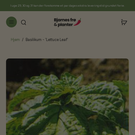
til
I uge 29, 30 og 31 kan der forekomme et par dages ekstra leveringstid grundet ferie.
indhold
Hjem
/
Basilikum - 'Lettuce Leaf'