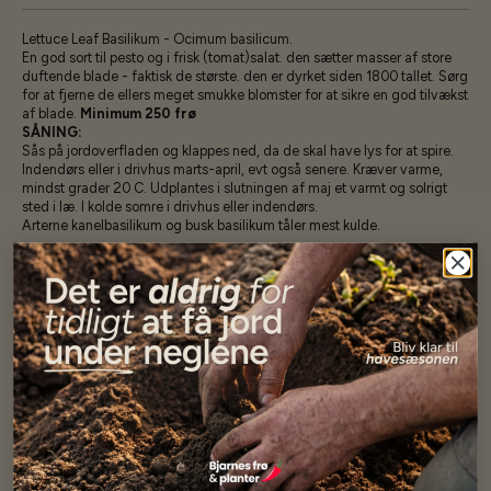
Lettuce Leaf Basilikum - Ocimum basilicum.
En god sort til pesto og i frisk (tomat)salat. den sætter masser af store
duftende blade - faktisk de største. den er dyrket siden 1800 tallet. Sørg
for at fjerne de ellers meget smukke blomster for at sikre en god tilvækst
af blade.
Minimum 250 frø
SÅNING:
Sås på jordoverfladen og klappes ned, da de skal have lys for at spire.
Indendørs eller i drivhus marts-april, evt også senere. Kræver varme,
mindst grader 20 C. Udplantes i slutningen af maj et varmt og solrigt
sted i læ. I kolde somre i drivhus eller indendørs.
Arterne kanelbasilikum og busk basilikum tåler mest kulde.
Specifikationer
Se mere af Alle produkter
Vores kunder
siger...