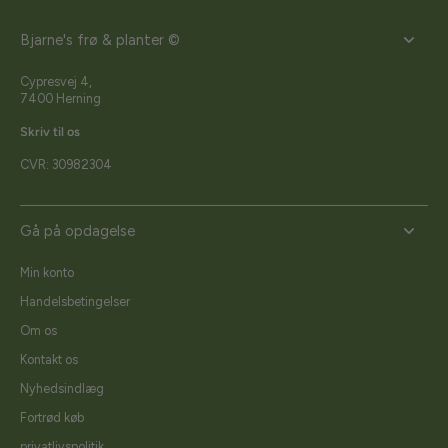
Bjarne's frø & planter ©
Cypresvej 4,
7400 Herning
Skriv til os
CVR: 30982304
Gå på opdagelse
Min konto
Handelsbetingelser
Om os
Kontakt os
Nyhedsindlæg
Fortrød køb
privatlivspolitik