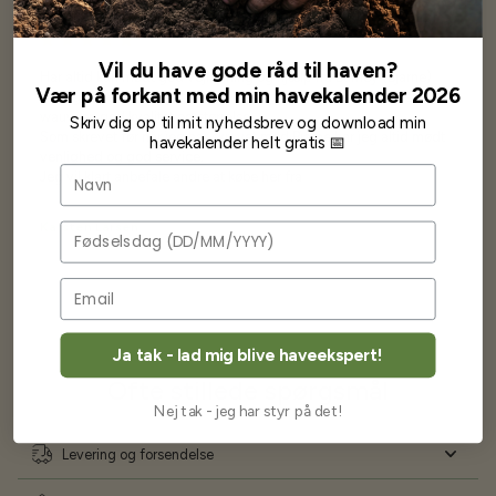
Vil du have gode råd til haven?
Har altid kun mødt god vejledning og hjælp fra Barney (Bjarne)
Vær på forkant med min havekalender 2026
Har lige i går modtaget de fineste asparges kroner med posten
wauw en god kvalitet og størrelse.
Skriv dig op til mit nyhedsbrev og download min
Som skrevet før når jeg har skrevet med Bjarne har jeg altid mødt
havekalender helt gratis 📅
venlighed og god service.
Navn
Jeg vil klart anbefale andre at købe her fra
Karsten Larsen
Fødselsdag
Ja tak - lad mig blive haveekspert!
Ofte stillede spørgsmål
Nej tak - jeg har styr på det!
Levering og forsendelse