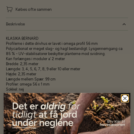
Købes ofte sammen
Beskrivelse
KLASIKA BERNARD
Profilerne i dette drivhus er lavet i omega profil 56 mm
Polycarbonat er meget slag- og hagl bestandigt. Lysgennemgang ca
85 % - UV-stabilisatorer beskytter planterne mod svidning.
Kan forlænges i moduler a’ 2 meter
Bredde: 2,35 meter
Længde: 3, 4, 5, 6, 7, 8, 9 eller 10 eller meter
Højde: 2,35 meter
Længde mellem Spær: 99 cm
Profiler: omega 56 x 1 mm
Sokkel: nej
Fastgørelse: alle spær er forlænget 35 cm beregnet på nedstøbning
Tykkelse på polycarbonat: 6 mm
Døre: 1 stk 2 delt
Tagvindue: manuelt/auto kan tilkøbes
Specifikationer