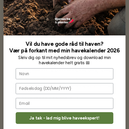
Se mere af Alle produkter
Vores kunder
siger...
Vil du have gode råd til haven?
Vær på forkant med min havekalender 2026
Skriv dig op til mit nyhedsbrev og download min
havekalender helt gratis 📅
Navn
Har altid kun mødt god vejledning og hjælp fra Barney (Bjarne)
Har lige i går modtaget de fineste asparges kroner med posten
wauw en god kvalitet og størrelse.
Fødselsdag
Som skrevet før når jeg har skrevet med Bjarne har jeg altid mødt
venlighed og god service.
Jeg vil klart anbefale andre at købe her fra
Karsten Larsen
Ja tak - lad mig blive haveekspert!