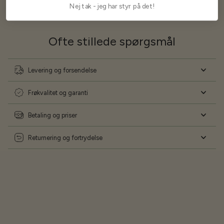
Nej tak - jeg har styr på det!
Ofte stillede spørgsmål
Levering og forsendelse
Frøkvalitet og garanti
Betaling og priser
Returnering og fortrydelse