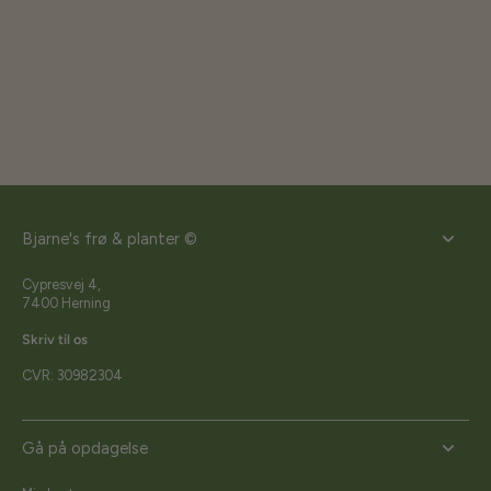
Bjarne's frø & planter ©
Cypresvej 4,
7400 Herning
Skriv til os
CVR: 30982304
Gå på opdagelse