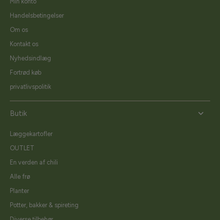
Min konto
Handelsbetingelser
Om os
Kontakt os
Nyhedsindlæg
Fortrød køb
privatlivspolitik
Butik
Læggekartofler
OUTLET
En verden af chili
Alle frø
Planter
Potter, bakker & spireting
Diverse tilbehør