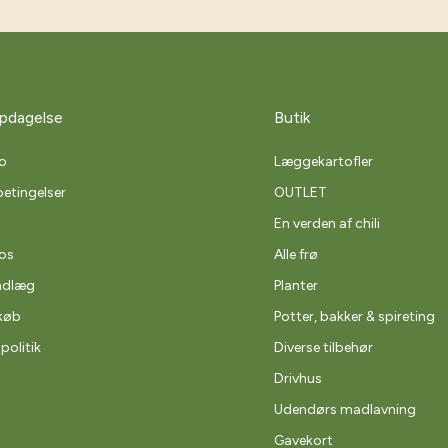
pdagelse
Butik
o
Læggekartofler
etingelser
OUTLET
En verden af chili
os
Alle frø
ndlæg
Planter
køb
Potter, bakker & spireting
spolitik
Diverse tilbehør
Drivhus
Udendørs madlavning
Gavekort