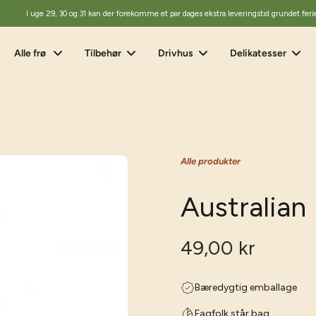
I uge 29, 30 og 31 kan der forekomme et par dages ekstra leveringstid grundet feri
Alle frø
Tilbehør
Drivhus
Delikatesser
Alle produkter
Australia
49,00 kr
Bæredygtig emballage
Fagfolk står bag