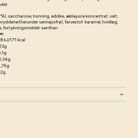
ndet.
), saccharose, honning, eddike, æblejuice koncentrat, salt,
rydderier(herunder sennepsfrø), farvestof: karamel, hvidløg,
yre, fortykningsmiddel: xanthan.
m:
8 kJ/171 kcal
23g
,1g
0,34g
,75g
22g