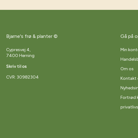
Bjarne's frø & planter ©
Gå på o
Cypresvej 4,
Min kont
7400 Herning
Handelsb
Skriv til os
Om os
CVR: 30982304
Kontakt 
Nyhedsi
Fortrød 
privatliv