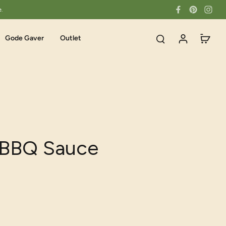
e.
Gode Gaver
Outlet
n BBQ Sauce