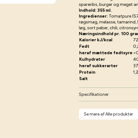
spareribs, burger og meget a
Indhold: 355 ml.
Ingredienser:
Tomatpure (57%
røgsmag, melasse, tamarind, k
løg, sort peber, chili, citrons
Næringsindhold pr. 100 gra
Kalorier kJ/kcal
72
Fedt
0,
heraf mættede fedtsyre
<0
Kulhydrater
4
heraf sukkerarter
37
Protein
1,
Salt
Specifikationer
Se mere af Alle produkter