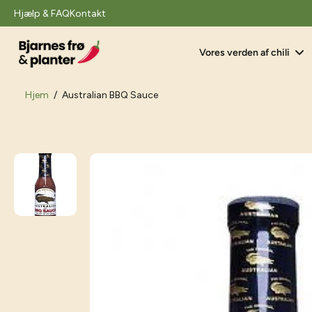
il
Hjælp & FAQ
Kontakt
indhold
Vores verden af chili
Hjem
/
Australian BBQ Sauce
Gå
til
produktoplysninger