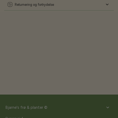
Returnering og fortrydelse
Bjarne's frø & planter ©