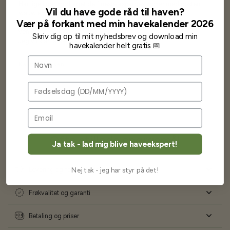
Har lige i går modtaget de fineste asparges kroner med posten
Vil du have gode råd til haven?
wauw en god kvalitet og størrelse.
Vær på forkant med min havekalender 2026
Som skrevet før når jeg har skrevet med Bjarne har jeg altid mødt
venlighed og god service.
Skriv dig op til mit nyhedsbrev og download min
Jeg vil klart anbefale andre at købe her fra
havekalender helt gratis 📅
Navn
Karsten Larsen
Fødselsdag
Ofte stillede spørgsmål
Ja tak - lad mig blive haveekspert!
Nej tak - jeg har styr på det!
Levering og forsendelse
Frøkvalitet og garanti
Betaling og priser