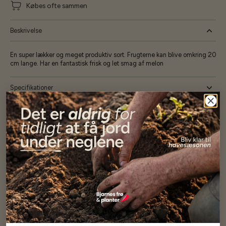
Købes ofte sammen
Beskrivelse
En super lækker og meget produktiv sort. Frugterne kan blive omkring 20
cm lange. Har en fantastisk frisk og let smag af melon
Specifikationer
Se mere af Agurker
Vores kunder
siger...
Har altid kun mødt god vejledning og hjælp fra Barney (Bjarne)