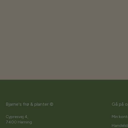
Bjarne's frø & planter ©
Gå på o
Cypresvej 4,
Min kont
7400 Herning
Handelsb