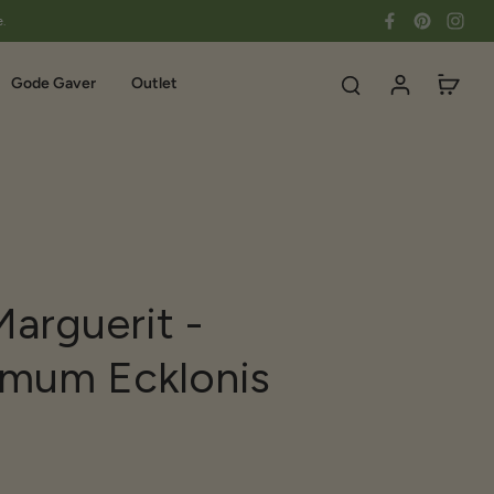
e.
Gode Gaver
Outlet
Marguerit -
mum Ecklonis