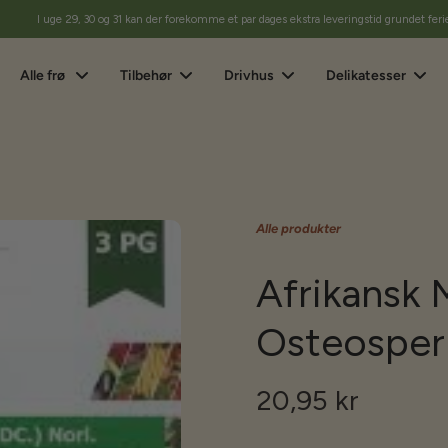
I uge 29, 30 og 31 kan der forekomme et par dages ekstra leveringstid grundet feri
Alle frø
Tilbehør
Drivhus
Delikatesser
Alle produkter
Afrikansk 
Osteosper
20,95 kr