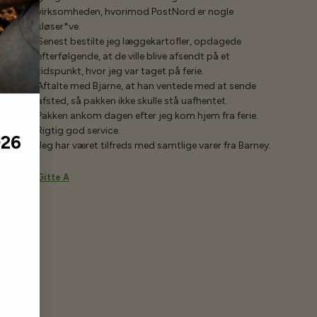
virksomheden, hvorimod PostNord er nogle
sløser*ve.
Senest bestilte jeg læggekartofler, opdagede
efterfølgende, at de ville blive afsendt på et
tidspunkt, hvor jeg var taget på ferie.
Aftalte med Bjarne, at han ventede med at sende
afsted, så pakken ikke skulle stå uafhentet.
Pakken ankom dagen efter jeg kom hjem fra ferie.
Rigtig god service.
026
Jeg har været tilfreds med samtlige varer fra Barney.
Gitte A