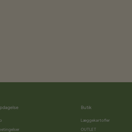
pdagelse
Butik
o
Læggekartofler
etingelser
OUTLET