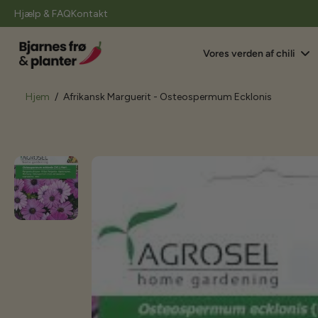
il
Hjælp & FAQ
Kontakt
indhold
Vores verden af chili
Hjem
/
Afrikansk Marguerit - Osteospermum Ecklonis
Gå
til
produktoplysninger