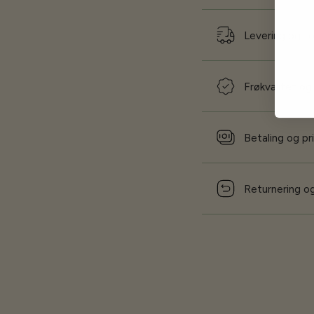
Levering og f
Frøkvalitet og
Betaling og pr
Returnering og