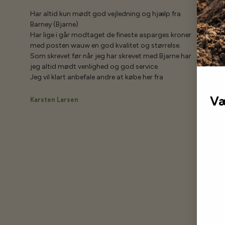
Har altid kun mødt god vejledning og hjælp fra
Barney (Bjarne)
Har lige i går modtaget de fineste asparges kroner
med posten wauw en god kvalitet og størrelse.
Som skrevet før når jeg har skrevet med Bjarne har
jeg altid mødt venlighed og god service.
Jeg vil klart anbefale andre at købe her fra
Væ
Karsten Larsen