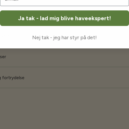
orsendelse
Ja tak - lad mig blive haveekspert!
 garanti
Nej tak - jeg har styr på det!
iser
 fortrydelse